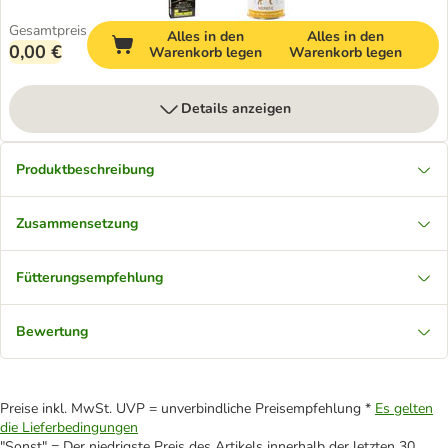
Gesamtpreis
Alles in den
Alles in den
0,00 €
Warenkorb legen
Warenkorb legen
Details anzeigen
Produktbeschreibung
Zusammensetzung
Fütterungsempfehlung
Bewertung
Preise inkl. MwSt. UVP = unverbindliche Preisempfehlung *
Es gelten
die Lieferbedingungen
"Sonst" = Der niedrigste Preis des Artikels innerhalb der letzten 30