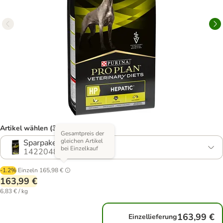
Artikel wählen (3 Varianten)
Gesamtpreis der
gleichen Artikel
Sparpaket: 2 x 12 kg
bei Einzelkauf
1422048.3
-1.2%
Einzeln
165,98 €
163,99 €
6,83 € / kg
163,99 €
Einzellieferung