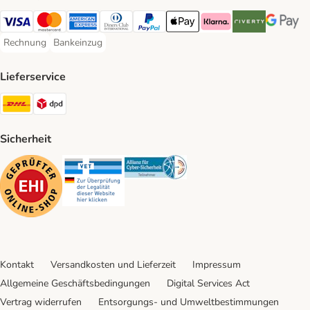
Visa Payment Method
Mastercard Payment Method
American Express Payment Method
Diners Club Payment Method
PayPal Payment Method
Apple Pay Payment Method
Klarna Payment Method
Riverty Payment 
Google P
Rechnung
Bankeinzug
Rechnung Payment Method
Bankeinzug Payment Method
Lieferservice
DHL Shipping Method
DPD Shipping Method
Sicherheit
Security
Security
Security
Kontakt
Versandkosten und Lieferzeit
Impressum
Allgemeine Geschäftsbedingungen
Digital Services Act
Vertrag widerrufen
Entsorgungs- und Umweltbestimmungen