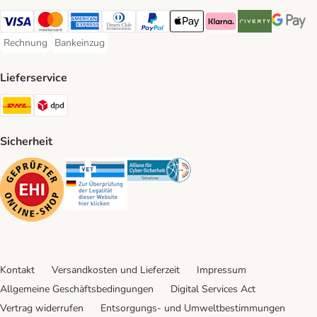
Visa Payment Method
Mastercard Payment Method
American Express Payment Method
Diners Club Payment Method
PayPal Payment Method
Apple Pay Payment Method
Klarna Payment Method
Riverty Payment 
Google P
Rechnung
Bankeinzug
Rechnung Payment Method
Bankeinzug Payment Method
Lieferservice
DHL Shipping Method
DPD Shipping Method
Sicherheit
Security
Security
Security
Kontakt
Versandkosten und Lieferzeit
Impressum
Allgemeine Geschäftsbedingungen
Digital Services Act
Vertrag widerrufen
Entsorgungs- und Umweltbestimmungen