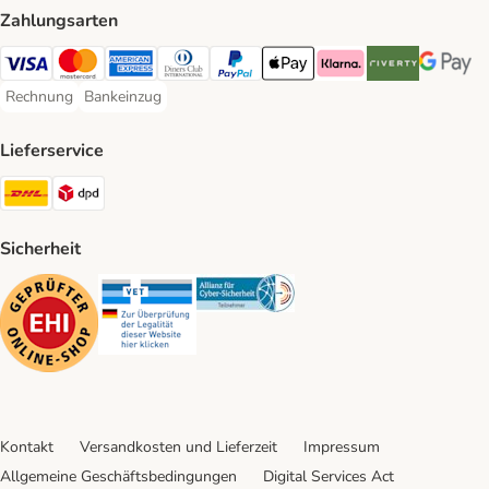
Zahlungsarten
Visa Payment Method
Mastercard Payment Method
American Express Payment Method
Diners Club Payment Method
PayPal Payment Method
Apple Pay Payment Method
Klarna Payment Method
Riverty Payment 
Google P
Rechnung
Bankeinzug
Rechnung Payment Method
Bankeinzug Payment Method
Lieferservice
DHL Shipping Method
DPD Shipping Method
Sicherheit
Security
Security
Security
Kontakt
Versandkosten und Lieferzeit
Impressum
Allgemeine Geschäftsbedingungen
Digital Services Act