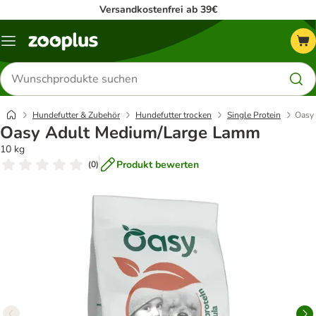
Versandkostenfrei ab 39€
Menü
Produkte
suchen
Hundefutter & Zubehör
Hundefutter trocken
Single Protein
Oasy
Oasy Adult Medium/Large Lamm
10 kg
Produkt bewerten
(
0
)