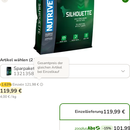
Artikel wählen (2 Varianten)
Gesamtpreis der
gleichen Artikel
Sparpaket: 2 x 15 kg
bei Einzelkauf
1321358.1
-1.63%
Einzeln
121,98 €
119,99 €
4,00 € / kg
119,99 €
Einzellieferung
101,99
-15%