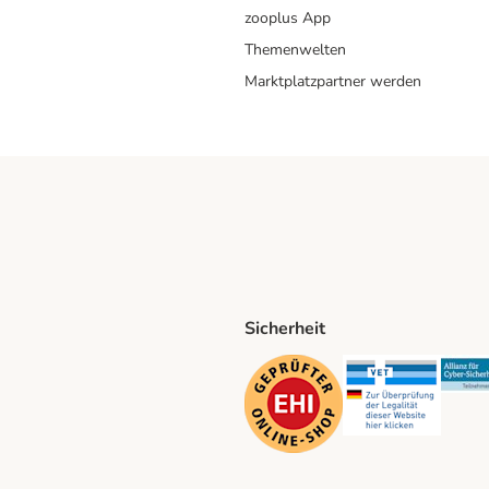
zooplus App
Themenwelten
Marktplatzpartner werden
Sicherheit
ping Method
D Shipping Method
Security
Securit