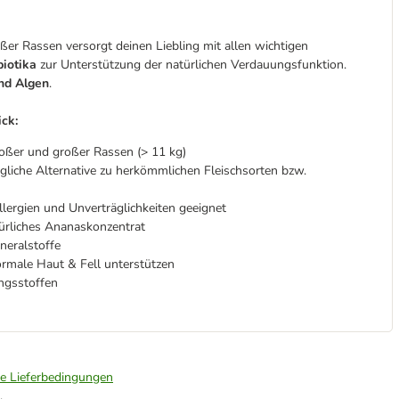
er Rassen versorgt deinen Liebling mit allen wichtigen
biotika
zur Unterstützung der natürlichen Verdauungsfunktion.
nd Algen
.
ick:
oßer und großer Rassen (> 11 kg)
trägliche Alternative zu herkömmlichen Fleischsorten bzw.
lergien und Unverträglichkeiten geeignet
türliches Ananaskonzentrat
neralstoffe
male Haut & Fell unterstützen
ngsstoffen
ie Lieferbedingungen
.