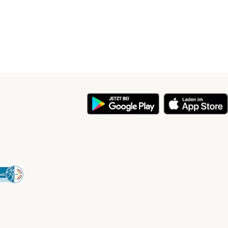
y
Security