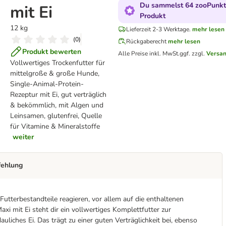
Du sammelst 64 zooPunkte
mit Ei
Produkt
12 kg
Lieferzeit 2-3 Werktage.
mehr lesen
(
0
)
Rückgaberecht
mehr lesen
Produkt bewerten
Alle Preise inkl. MwSt.
ggf. zzgl.
Versa
Vollwertiges Trockenfutter für
mittelgroße & große Hunde,
Single-Animal-Protein-
Rezeptur mit Ei, gut verträglich
& bekömmlich, mit Algen und
Leinsamen, glutenfrei, Quelle
für Vitamine & Mineralstoffe
weiter
fehlung
utterbestandteile reagieren, vor allem auf die enthaltenen
axi mit Ei steht dir ein vollwertiges Komplettfutter zur
auliches Ei. Das trägt zu einer guten Verträglichkeit bei, ebenso