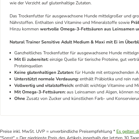
wie der Verzicht auf glutenhaltige Zutaten.
Das Trockenfutter für ausgewachsene Hunde mittelgroßer und groß
Nährstoffen. Enthalten sind Vitamine und Mineralstoffe sowie
Prä
Hinzu kommen
wertvolle Omega-3-Fettsäuren aus Leinsamen u
Natural Trainer Sensitive Adult Medium & Maxi mit Ei im Überbl
Ganzheitliches Trockenfutter für ausgewachsene Hunde mittelgr
Mit Ei zubereitet:
einzige Quelle für tierische Proteine, gut ver
Proteinquellen
Keine glutenhaltigen Zutaten:
für Hunde mit entsprechenden Al
Unterstützt normale Verdauung:
enthält Präbiotika und rein na
Vollwertig und vitalstoffreich:
enthält wichtige Vitamine und Mi
Mit Omega-3-Fettsäuren:
aus Leinsamen und Algen, können nor
Ohne
Zusatz von Zucker und
künstlichen Farb- und Konservieru
Preise inkl. MwSt. UVP = unverbindliche Preisempfehlung *
Es gelten d
"Sonst" = Der niedrigste Preis des Artikels innerhalb der letzten 30 Tage