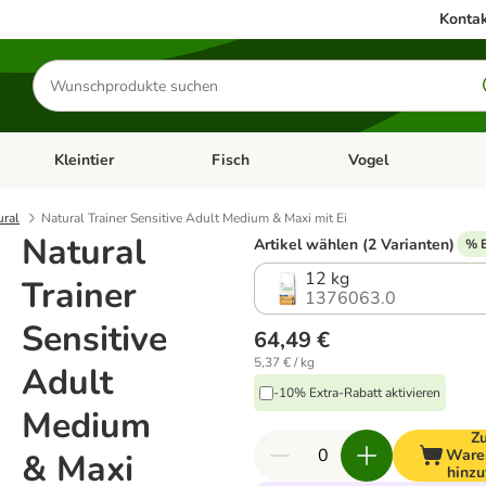
Kontak
Produkte
suchen
Kleintier
Fisch
Vogel
utter & Zubehör
Kategorie-Menü öffnen: Hundefutter & Zubehör
Kategorie-Menü öffnen: Kleintier
Kategorie-Menü öffnen
Ka
ural
Natural Trainer Sensitive Adult Medium & Maxi mit Ei
Natural
Artikel wählen (2 Varianten)
% E
12 kg
Trainer
1376063.0
Sensitive
64,49 €
5,37 € / kg
Adult
-10% Extra-Rabatt aktivieren
Medium
Z
Ware
& Maxi
hinzu