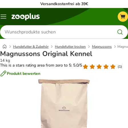
Versandkostenfrei ab 39€
Menü
Produkte
suchen
Hundefutter & Zubehör
Hundefutter trocken
Magnussons
Magnus
Magnussons Original Kennel
14 kg
This is a stars rating area from zero to 5: 5.0/5
(
1
)
Produkt bewerten