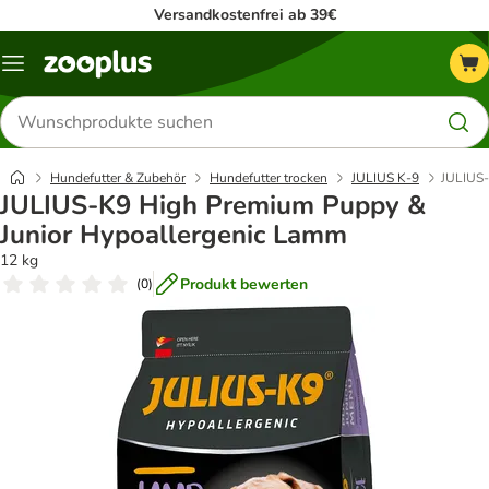
Versandkostenfrei ab 39€
Menü
Produkte
suchen
Hundefutter & Zubehör
Hundefutter trocken
JULIUS K-9
JULIUS-
JULIUS-K9 High Premium Puppy &
Junior Hypoallergenic Lamm
12 kg
Produkt bewerten
(
0
)