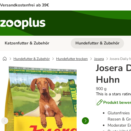
Versandkostenfrei ab 39€
Katzenfutter & Zubehör
Hundefutter & Zubehör
Kategorie-Menü öffnen: Katzenf
Hundefutter & Zubehör
Hundefutter trocken
Josera
Josera Daily
Josera 
Huhn
900 g
This is a stars rati
Produkt bewe
Glutenfreies
Rassen & G
Moderater En