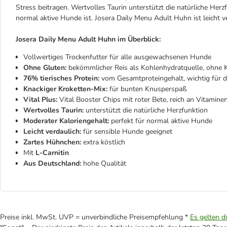
Stress beitragen. Wertvolles Taurin unterstützt die natürliche Her
normal aktive Hunde ist. Josera Daily Menu Adult Huhn ist leicht
Josera Daily Menu Adult Huhn im Überblick:
Vollwertiges Trockenfutter für alle ausgewachsenen Hunde
Ohne Gluten:
bekömmlicher Reis als Kohlenhydratquelle, ohne K
76% tierisches Protein:
vom Gesamtproteingehalt, wichtig für 
Knackiger Kroketten-Mix:
für bunten Knusperspaß
Vital Plus:
Vital Booster Chips mit roter Bete, reich an Vitamine
Wertvolles Taurin:
unterstützt die natürliche Herzfunktion
Moderater Kaloriengehalt:
perfekt für normal aktive Hunde
Leicht verdaulich:
für sensible Hunde geeignet
Zartes Hühnchen:
extra köstlich
Mit
L-Carnitin
Aus Deutschland:
hohe Qualität
Preise inkl. MwSt. UVP = unverbindliche Preisempfehlung *
Es gelten d