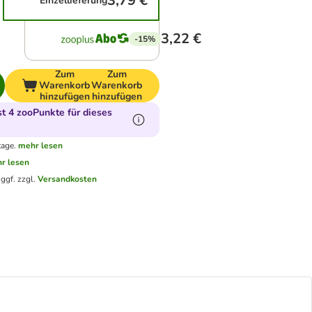
3,79 €
Einzellieferung
3,22 €
-15%
Zum
Zum
Warenkorb
Warenkorb
hinzufügen
hinzufügen
 4 zooPunkte für dieses
tage.
mehr lesen
r lesen
.
ggf. zzgl.
Versandkosten