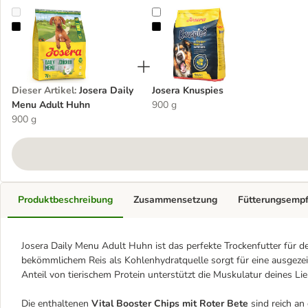
Josera Daily Menu Adult Huhn
Josera Knuspies
Dieser Artikel
:
Josera Daily
Josera Knuspies
Menu Adult Huhn
900 g
900 g
Produktbeschreibung
Zusammensetzung
Fütterungsemp
Josera Daily Menu Adult Huhn ist das perfekte Trockenfutter für 
bekömmlichem Reis als Kohlenhydratquelle sorgt für eine ausgezei
Anteil von tierischem Protein unterstützt die Muskulatur deines Li
Die enthaltenen
Vital Booster Chips mit Roter Bete
sind reich an