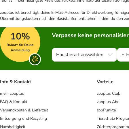
"Sonst" = Der niedrigste Preis des Artikels innerhalb der letzten 30 Tage
zooplus ist berechtigt, deine E-Mail-Adresse für Direktwerbung für eig
Übermittlungskosten nach den Basistarifen entstehen, indem du den zoo
10%
Verpasse keine personalisie
Rabatt für Deine
Anmeldung
Haustierart auswählen
Info & Kontakt
Vorteile
mein zooplus
zooplus Club
FAQ & Kontakt
zooplus Abo
Versandkosten & Lieferzeit
zooPunkte
Entsorgung und Recycling
Tierschutz Progr
Nachhaltigkeit
Züchterprogramm