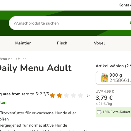
Kontak
Produkte
suchen
Kleintier
Fisch
Vogel
utter & Zubehör
Kategorie-Menü öffnen: Hundefutter & Zubehör
Kategorie-Menü öffnen: Kleintier
Kategorie-Menü öffnen
Ka
 Menu Adult Huhn
Daily Menu Adult
Artikel wählen (2 
900 g
2458661
UVP 4,99 €
ng area from zero to 5: 2.3/5
(
3
)
3,79 €
rten
4,21 € / kg
-15% Extra-Rabatt 
 Trockenfutter für erwachsene Hunde aller
rößen
ergiegehalt für normal aktive Hunde