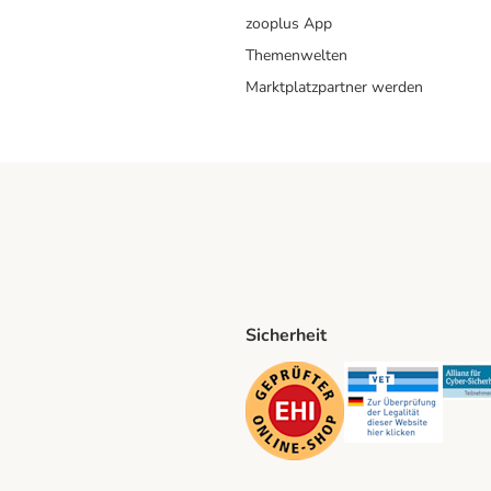
zooplus App
Themenwelten
Marktplatzpartner werden
Sicherheit
ping Method
D Shipping Method
Security
Securit