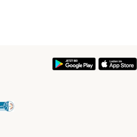
y
Security