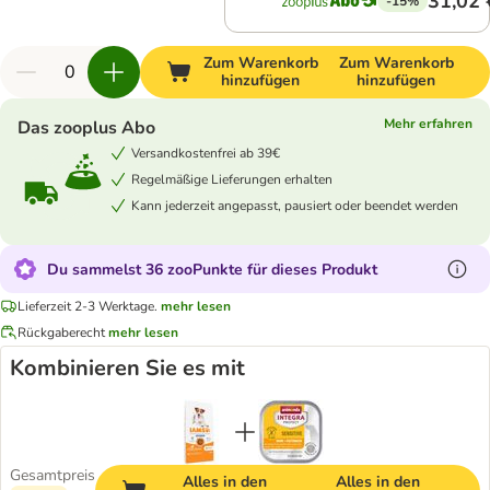
31,02 
-15%
Zum Warenkorb
Zum Warenkorb
hinzufügen
hinzufügen
Mehr erfahren
Das zooplus Abo
Versandkostenfrei ab 39€
Regelmäßige Lieferungen erhalten
Kann jederzeit angepasst, pausiert oder beendet werden
Du sammelst 36 zooPunkte für dieses Produkt
Lieferzeit 2-3 Werktage.
mehr lesen
Rückgaberecht
mehr lesen
Kombinieren Sie es mit
Gesamtpreis
Alles in den
Alles in den