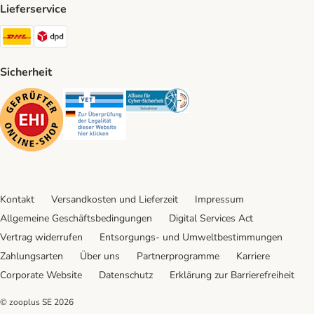
Lieferservice
DHL Shipping Method
DPD Shipping Method
Sicherheit
Security
Security
Security
Kontakt
Versandkosten und Lieferzeit
Impressum
Allgemeine Geschäftsbedingungen
Digital Services Act
Vertrag widerrufen
Entsorgungs- und Umweltbestimmungen
Zahlungsarten
Über uns
Partnerprogramme
Karriere
Corporate Website
Datenschutz
Erklärung zur Barrierefreiheit
© zooplus SE
2026