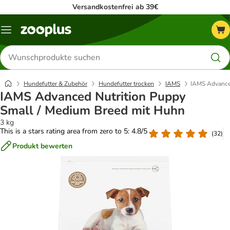
Versandkostenfrei ab 39€
Menü
Produkte
suchen
Hundefutter & Zubehör
Hundefutter trocken
IAMS
IAMS Advanced
IAMS Advanced Nutrition Puppy
Small / Medium Breed mit Huhn
3 kg
This is a stars rating area from zero to 5: 4.8/5
(
32
)
Produkt bewerten