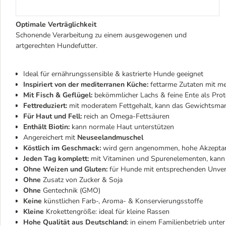
Optimale Verträglichkeit
Schonende Verarbeitung zu einem ausgewogenen und
artgerechten Hundefutter.
Ideal für ernährungssensible & kastrierte Hunde geeignet
Inspiriert von der mediterranen Küche:
fettarme Zutaten mit me
Mit Fisch & Geflügel:
bekömmlicher Lachs & feine Ente als Pro
Fettreduziert:
mit moderatem Fettgehalt, kann das Gewichtsma
Für Haut und Fell:
reich an Omega-Fettsäuren
Enthält Biotin:
kann normale Haut unterstützen
Angereichert mit
Neuseelandmuschel
Köstlich im Geschmack:
wird gern angenommen, hohe Akzeptan
Jeden Tag komplett:
mit Vitaminen und Spurenelementen, kann 
Ohne Weizen und Gluten:
für Hunde mit entsprechenden Unvert
Ohne
Zusatz von Zucker & Soja
Ohne
Gentechnik (GMO)
Keine
künstlichen Farb-, Aroma- & Konservierungsstoffe
Kleine
Krokettengröße: ideal für kleine Rassen
Hohe Qualität aus Deutschland:
in einem Familienbetrieb unter 