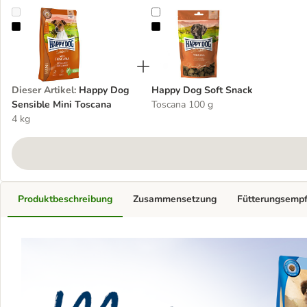
Happy Dog Sensible Mini Toscana
Happy Dog Soft Snack
Dieser Artikel
:
Happy Dog
Happy Dog Soft Snack
Sensible Mini Toscana
Toscana 100 g
4 kg
Produktbeschreibung
Zusammensetzung
Fütterungsemp