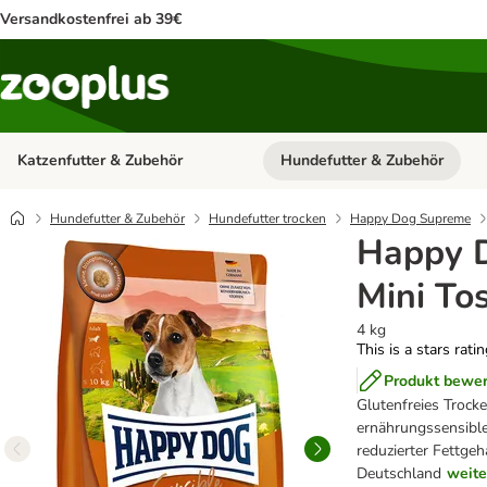
Versandkostenfrei ab 39€
Katzenfutter & Zubehör
Hundefutter & Zubehör
Kategorie-Menü öffnen: Katzenf
Hundefutter & Zubehör
Hundefutter trocken
Happy Dog Supreme
Happy D
Mini To
4 kg
This is a stars rati
Produkt bewe
Glutenfreies Trocke
ernährungssensible
reduzierter Fettgeh
Deutschland
weite