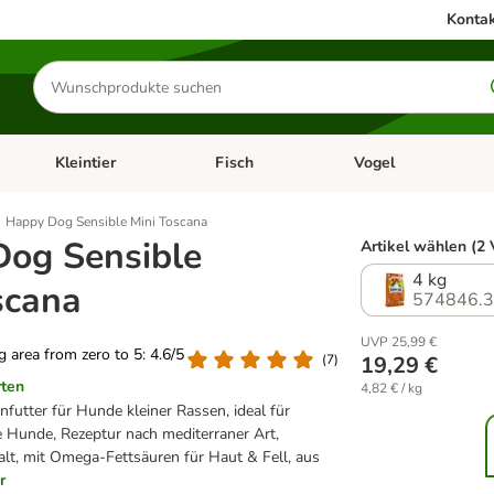
Kontak
Produkte
suchen
Kleintier
Fisch
Vogel
utter & Zubehör
Kategorie-Menü öffnen: Hundefutter & Zubehör
Kategorie-Menü öffnen: Kleintier
Kategorie-Menü öffnen
Ka
Happy Dog Sensible Mini Toscana
og Sensible
Artikel wählen (2 
4 kg
scana
574846.
UVP 25,99 €
ng area from zero to 5: 4.6/5
(
7
)
19,29 €
rten
4,82 € / kg
nfutter für Hunde kleiner Rassen, ideal für
 Hunde, Rezeptur nach mediterraner Art,
alt, mit Omega-Fettsäuren für Haut & Fell, aus
r