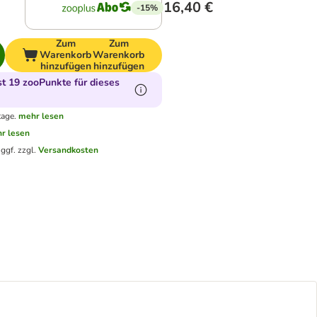
16,40 €
-15%
Zum
Zum
Warenkorb
Warenkorb
hinzufügen
hinzufügen
 19 zooPunkte für dieses
tage.
mehr lesen
r lesen
.
ggf. zzgl.
Versandkosten