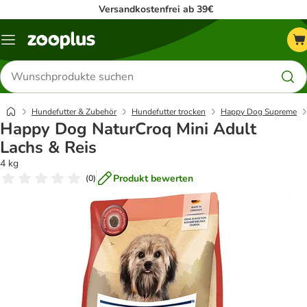
Versandkostenfrei ab 39€
Menü
Produkte
suchen
Hundefutter & Zubehör
Hundefutter trocken
Happy Dog Supreme
Happy Dog NaturCroq Mini Adult
Lachs & Reis
4 kg
Produkt bewerten
(
0
)