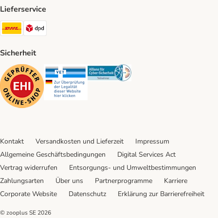
Lieferservice
DHL Shipping Method
DPD Shipping Method
Sicherheit
Security
Security
Security
Kontakt
Versandkosten und Lieferzeit
Impressum
Allgemeine Geschäftsbedingungen
Digital Services Act
Vertrag widerrufen
Entsorgungs- und Umweltbestimmungen
Zahlungsarten
Über uns
Partnerprogramme
Karriere
Corporate Website
Datenschutz
Erklärung zur Barrierefreiheit
© zooplus SE
2026