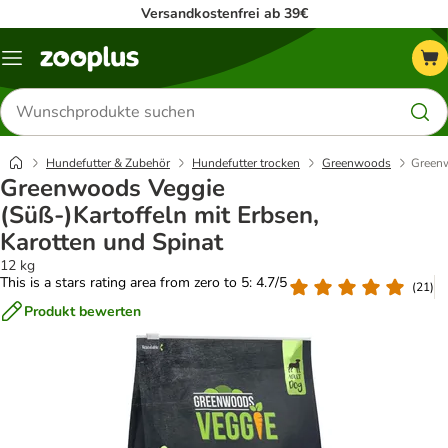
Versandkostenfrei ab 39€
Menü
Produkte
suchen
Hundefutter & Zubehör
Hundefutter trocken
Greenwoods
Greenw
Greenwoods Veggie
(Süß-)Kartoffeln mit Erbsen,
Karotten und Spinat
12 kg
This is a stars rating area from zero to 5: 4.7/5
(
21
)
Produkt bewerten