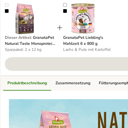
GranataPet Natural Taste Monoprotein Pferd
GranataPet Liebling's Mahlzeit 6 x
Dieser Artikel
:
GranataPet
GranataPet Liebling's
Natural Taste Monoprotein
Mahlzeit 6 x 800 g
Pferd
Sparpaket: 2 x 12 kg
Lachs & Pute mit Kartoffel
Produktbeschreibung
Zusammensetzung
Fütterungsemp