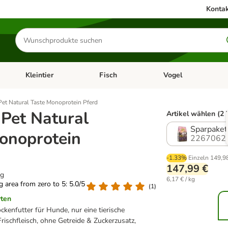
Kontak
Produkte
suchen
Kleintier
Fisch
Vogel
utter & Zubehör
Kategorie-Menü öffnen: Hundefutter & Zubehör
Kategorie-Menü öffnen: Kleintier
Kategorie-Menü öffnen
Ka
et Natural Taste Monoprotein Pferd
Pet Natural
Artikel wählen (2 
Sparpaket
onoprotein
2267062
-1.33%
Einzeln
149,9
147,99 €
kg
6,17 € / kg
ng area from zero to 5: 5.0/5
(
1
)
rten
kenfutter für Hunde, nur eine tierische
 Frischfleisch, ohne Getreide & Zuckerzusatz,