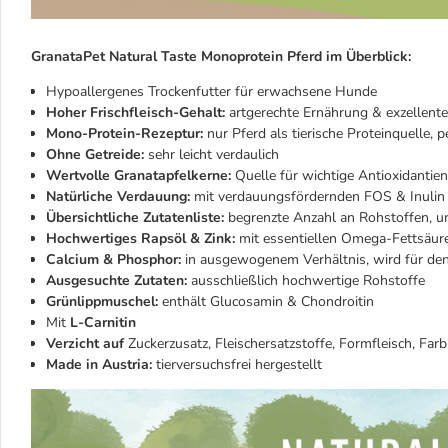
GranataPet Natural Taste Monoprotein Pferd im Überblick:
Hypoallergenes Trockenfutter für erwachsene Hunde
Hoher Frischfleisch-Gehalt:
artgerechte Ernährung & exzellent
Mono-Protein-Rezeptur:
nur Pferd als tierische Proteinquelle, 
Ohne Getreide:
sehr leicht verdaulich
Wertvolle Granatapfelkerne:
Quelle für wichtige Antioxidantien
Natürliche Verdauung:
mit verdauungsfördernden FOS & Inulin
Übersichtliche Zutatenliste:
begrenzte Anzahl an Rohstoffen, u
Hochwertiges Rapsöl & Zink:
mit essentiellen Omega-Fettsäur
Calcium & Phosphor:
in ausgewogenem Verhältnis, wird für de
Ausgesuchte Zutaten:
ausschließlich hochwertige Rohstoffe
Grünlippmuschel:
enthält Glucosamin & Chondroitin
Mit
L-Carnitin
Verzicht auf
Zuckerzusatz, Fleischersatzstoffe, Formfleisch, Fa
Made in Austria:
tierversuchsfrei hergestellt