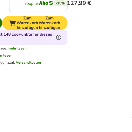
127,99 €
-15%
Zum
Zum
Warenkorb
Warenkorb
hinzufügen
hinzufügen
t 148 zooPunkte für dieses
tage.
mehr lesen
r lesen
.
ggf. zzgl.
Versandkosten