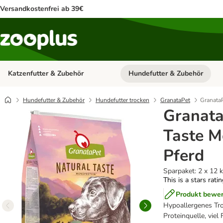
Versandkostenfrei ab 39€
Katzenfutter & Zubehör
Hundefutter & Zubehör
Kategorie-Menü öffnen: Katzenf
Hundefutter & Zubehör
Hundefutter trocken
GranataPet
GranataP
Granata
Taste M
Pferd
Sparpaket: 2 x 12 
This is a stars rati
Produkt bewe
Hypoallergenes Troc
Proteinquelle, viel