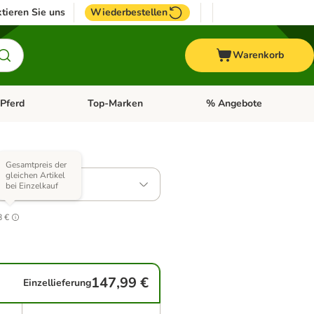
tieren Sie uns
Wiederbestellen
Warenkorb
Pferd
Top-Marken
% Angebote
: Fisch
tegorie-Menü öffnen: Vogel
Kategorie-Menü öffnen: Pferd
Kategorie-Menü öffnen: T
Varianten)
Gesamtpreis der
gleichen Artikel
: 2 x 12 kg
bei Einzelkauf
.1
8 €
147,99 €
Einzellieferung