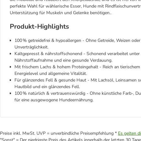
perfekte Wahl für wählerische Esser, Hunde mit Rindfleischunverträ
Unterstützung für Muskeln und Gelenke benötigen..
Produkt-Highlights
100 % getreidefrei & hypoallergen - Ohne Getreide, Weizen oder 
Unverträglichkeit.
Kaltgepresst & nährstoffschonend - Schonend verarbeitet unter 
Nährstoffaufnahme und eine gesunde Verdauung.
Mit frischem Lachs & hohem Proteingehalt - Reich an tierischem
Energielevel und allgemeine Vitalität.
Für glänzendes Fell & gesunde Haut - Mit Lachsöl, Leinsamen 
Hautbild und ein glänzendes Fell.
100 % natürlich & vertrauenswürdig - Ohne künstliche Farb-, Du
für eine ausgewogene Hundeernährung.
Preise inkl. MwSt. UVP = unverbindliche Preisempfehlung *
Es gelten d
"Sonst" = Der niedrigste Preis des Artikels innerhalb der letzten 30 Tage