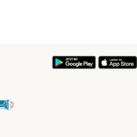
y
Security