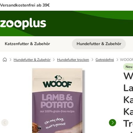
Versandkostenfrei ab 39€
Katzenfutter & Zubehör
Hundefutter & Zubehör
Kategorie-Menü öffnen: Katzenf
Hundefutter & Zubehör
Hundefutter trocken
Getreidefrei
WOOOF L
Neu
W
L
Ka
Ka
Tr