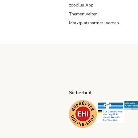
zooplus App
Themenwelten
Marktplatzpartner werden
Sicherheit
ping Method
D Shipping Method
Security
Securit