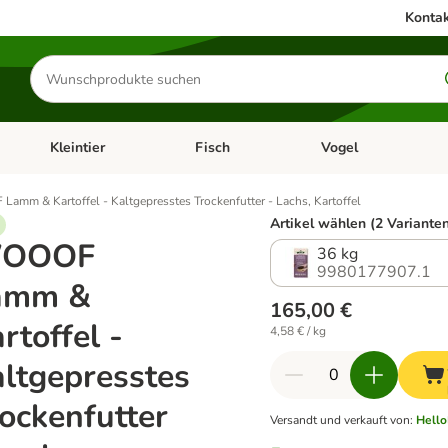
Kontak
Produkte
suchen
Kleintier
Fisch
Vogel
utter & Zubehör
Kategorie-Menü öffnen: Hundefutter & Zubehör
Kategorie-Menü öffnen: Kleintier
Kategorie-Menü öffnen
Ka
amm & Kartoffel - Kaltgepresstes Trockenfutter - Lachs, Kartoffel
Artikel wählen (2 Varianten
OOOF
36 kg
9980177907.1
amm &
165,00 €
rtoffel -
4,58 € / kg
ltgepresstes
ockenfutter
Versandt und verkauft von
:
Hello