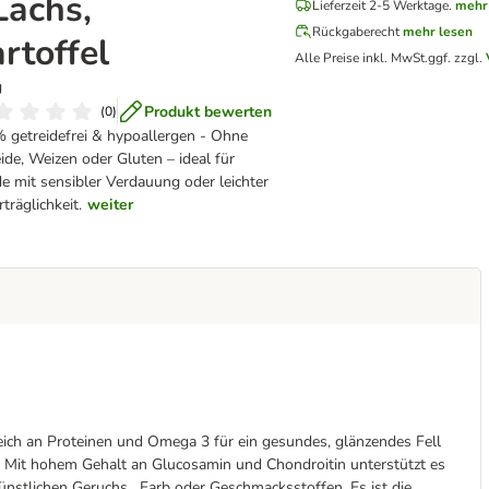
Lachs,
Lieferzeit 2-5 Werktage.
mehr
Rückgaberecht
mehr lesen
rtoffel
Alle Preise inkl. MwSt.
ggf. zzgl.
g
Produkt bewerten
(
0
)
 getreidefrei & hypoallergen - Ohne
ide, Weizen oder Gluten – ideal für
 mit sensibler Verdauung oder leichter
träglichkeit.
weiter
eich an Proteinen und Omega 3 für ein gesundes, glänzendes Fell
. Mit hohem Gehalt an Glucosamin und Chondroitin unterstützt es
 künstlichen Geruchs , Farb oder Geschmacksstoffen. Es ist die