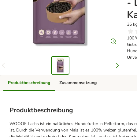
- 
Ka
36 k
100 %
Getre
Hunde
Unver
Produktbeschreibung
Zusammensetzung
Produktbeschreibung
WOOOF Lachs ist ein natürliches Hundefutter in Pelletform, das r
ist. Durch die Verwendung von Mais ist es 100% weizen glutenfrei
die Mobilität und reduziert den Knorpelausfall, und es ist frei von