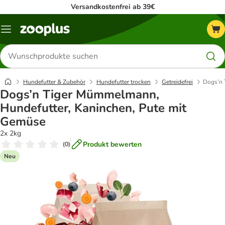
Versandkostenfrei ab 39€
Menü
Produkte
suchen
Hundefutter & Zubehör
Hundefutter trocken
Getreidefrei
Dogs’n 
Dogs’n Tiger Mümmelmann,
Hundefutter, Kaninchen, Pute mit
Gemüse
2x 2kg
Produkt bewerten
(
0
)
Neu