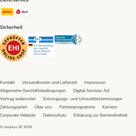
Lieferservice
DHL Shipping Method
DPD Shipping Method
Sicherheit
Security
Security
Security
Kontakt
Versandkosten und Lieferzeit
Impressum
Allgemeine Geschäftsbedingungen
Digital Services Act
Vertrag widerrufen
Entsorgungs- und Umweltbestimmungen
Zahlungsarten
Über uns
Partnerprogramme
Karriere
Corporate Website
Datenschutz
Erklärung zur Barrierefreiheit
© zooplus SE
2026