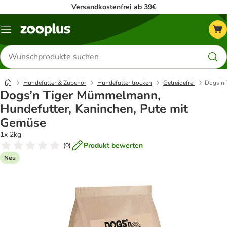
Versandkostenfrei ab 39€
Menü
Produkte
suchen
Hundefutter & Zubehör
Hundefutter trocken
Getreidefrei
Dogs’n 
Dogs’n Tiger Mümmelmann,
Hundefutter, Kaninchen, Pute mit
Gemüse
1x 2kg
Produkt bewerten
(
0
)
Neu