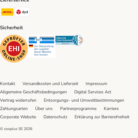
Lieferservice
DHL Shipping Method
DPD Shipping Method
Sicherheit
Security
Security
Security
Kontakt
Versandkosten und Lieferzeit
Impressum
Allgemeine Geschäftsbedingungen
Digital Services Act
Vertrag widerrufen
Entsorgungs- und Umweltbestimmungen
Zahlungsarten
Über uns
Partnerprogramme
Karriere
Corporate Website
Datenschutz
Erklärung zur Barrierefreiheit
© zooplus SE
2026