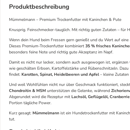
Produktbeschreibung
Mümmelmann – Premium Trockenfutter mit Kaninchen & Pute
Knusprig. Feinschmecker-tauglich. Mit richtig guten Zutaten – für Hu
Wenn dein Hund beim Fressen gern genießt und du Wert auf eine d
Dieses Premium-Trockenfutter kombiniert
35 % frisches Kaninche
besonders feine Note und richtig gute Akzeptanz im Napf.
Damit es nicht nur lecker, sondern auch ausgewogen ist, ergänzen
wie geschälten Erbsen, Kartoffelstärke und Rübenschnitzeln. Dazu 
findet:
Karotten, Spinat, Heidelbeeren und Apfel
– kleine Zutate
Und weil Wohlfühlen nicht nur über Geschmack funktioniert, steck
Chondroitin & MSM
unterstützen die Gelenke, während
Zichorien
Abgerundet wird die Rezeptur mit
Lachsöl, Geflügelöl, Cranberri
Portion tägliche Power.
Kurz gesagt:
Mümmelmann
ist ein Hundetrockenfutter mit Kaninch
tut.