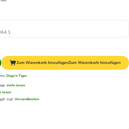
64.1
Zum Warenkorb hinzufügen
Zum Warenkorb hinzufügen
von
:
Dogs'n Tiger
age.
mehr lesen
r lesen
ggf. zzgl.
Versandkosten