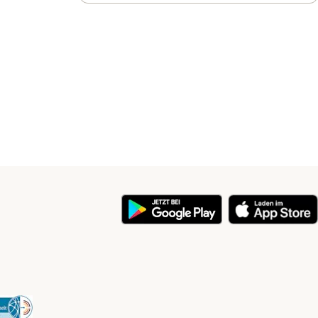
y
Security