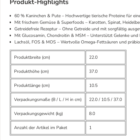
Produkt-Highlights
60 % Kaninchen & Pute – Hochwertige tierische Proteine für ei
Mit frischem Gemüse & Superfoods – Karotten, Spinat, Heidelbeer
Getreidefreie Rezeptur – Ohne Getreide und mit sorgfältig ausgew
Mit Glucosamin, Chondroitin & MSM – Unterstützt Gelenke und
Lachsöl, FOS & MOS – Wertvolle Omega-Fettsäuren und präbiot
Produktbreite (cm)
22.0
Produkthöhe (cm)
37.0
Produktlänge (cm)
10.5
Verpackungsmaße (B / L / H in cm)
22.0
/
10.5
/
37.0
Verpackungsgewicht (kg)
8.0
Anzahl der Artikel im Paket
1