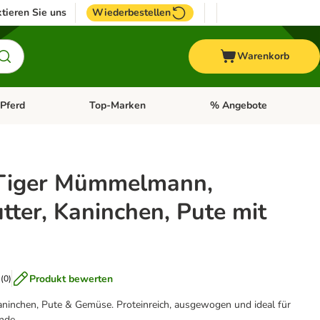
tieren Sie uns
Wiederbestellen
Warenkorb
Pferd
Top-Marken
% Angebote
: Fisch
tegorie-Menü öffnen: Vogel
Kategorie-Menü öffnen: Pferd
Kategorie-Menü öffnen: T
Tiger Mümmelmann,
tter, Kaninchen, Pute mit
Produkt bewerten
(
0
)
aninchen, Pute & Gemüse. Proteinreich, ausgewogen und ideal für
nde.