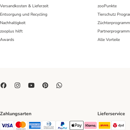
Versandkosten & Lieferzeit
zooPunkte
Entsorgung und Recycling
Tierschutz Progr
Nachhaltigkeit
Züchterprogramm
zooplus hilft
Partnerprogramm
Awards
Alle Vorteile
Zahlungsarten
Lieferservice
DHL Ship
DP
Visa Payment Method
Mastercard Payment Method
American Express Payment Method
Diners Club Payment Method
PayPal Payment Method
Apple Pay Payment Method
Klarna Payment Method