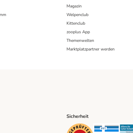
Magazin
amm
Welpenclub
Kittenclub
zooplus App
Themenwelten
Marktplatzpartner werden
Sicherheit
ping Method
D Shipping Method
Security
Securit