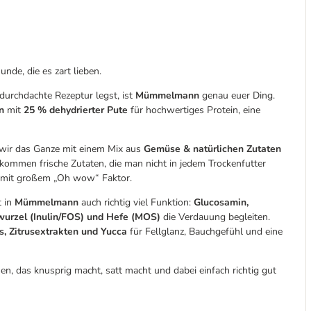
nde, die es zart lieben.
urchdachte Rezeptur legst, ist
Mümmelmann
genau euer Ding.
n
mit
25 % dehydrierter Pute
für hochwertiges Protein, eine
 wir das Ganze mit einem Mix aus
Gemüse & natürlichen Zutaten
kommen frische Zutaten, die man nicht in jedem Trockenfutter
n mit großem „Oh wow“ Faktor.
t in
Mümmelmann
auch richtig viel Funktion:
Glucosamin,
wurzel (Inulin/FOS) und Hefe (MOS)
die Verdauung begleiten.
es, Zitrusextrakten und Yucca
für Fellglanz, Bauchgefühl und eine
en, das knusprig macht, satt macht und dabei einfach richtig gut