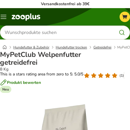
Versandkostenfrei ab 39€
Menü
Produkte
suchen
Hundefutter & Zubehör
Hundefutter trocken
Getreidefrei
MyPetCl
MyPetClub Welpenfutter
getreidefrei
8 Kg
This is a stars rating area from zero to 5: 5.0/5
(
1
)
Produkt bewerten
Neu