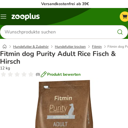
Versandkostenfrei ab 39€
Menü
Produkte
suchen
Hundefutter & Zubehör
Hundefutter trocken
Fitmin
Fitmin dog Pu
Fitmin dog Purity Adult Rice Fisch &
Hirsch
12 kg
Produkt bewerten
(
0
)