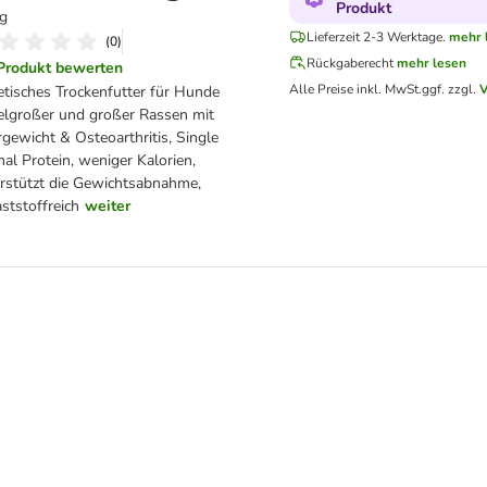
Produkt
g
Lieferzeit 2-3 Werktage.
mehr 
(
0
)
Rückgaberecht
mehr lesen
Produkt bewerten
Alle Preise inkl. MwSt.
ggf. zzgl.
V
etisches Trockenfutter für Hunde
elgroßer und großer Rassen mit
gewicht & Osteoarthritis, Single
al Protein, weniger Kalorien,
rstützt die Gewichtsabnahme,
aststoffreich
weiter
arge
sitivities