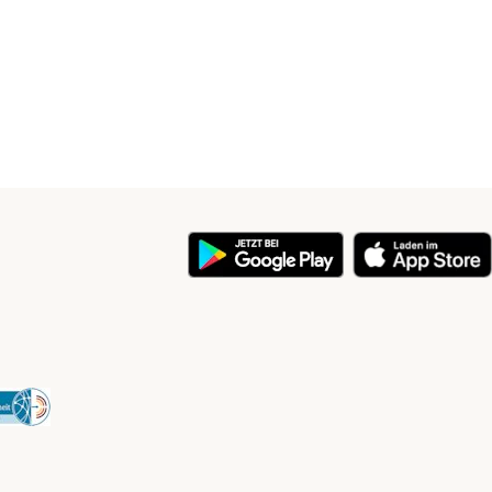
y
Security