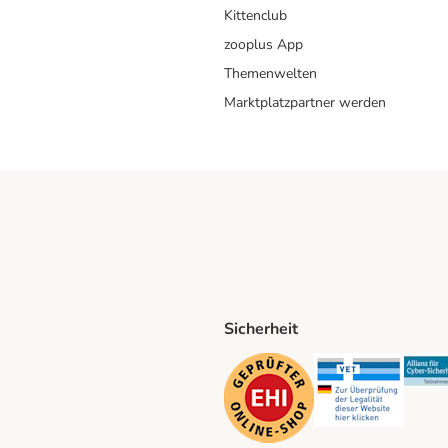
Kittenclub
zooplus App
Themenwelten
Marktplatzpartner werden
Sicherheit
ping Method
D Shipping Method
Security
Securit