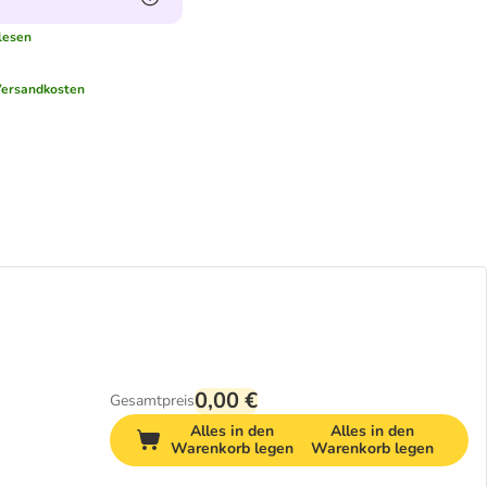
lesen
ersandkosten
0,00 €
Gesamtpreis
Alles in den
Alles in den
Warenkorb legen
Warenkorb legen