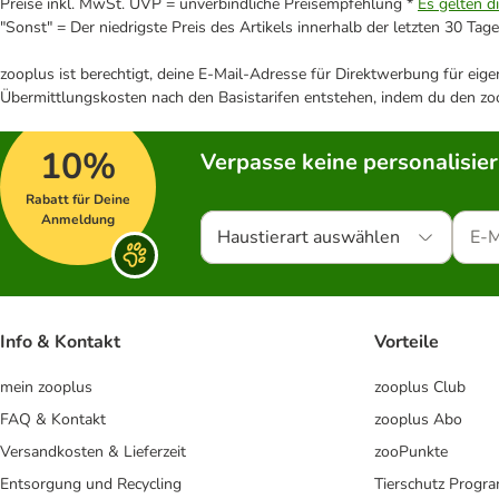
Preise inkl. MwSt. UVP = unverbindliche Preisempfehlung *
Es gelten d
"Sonst" = Der niedrigste Preis des Artikels innerhalb der letzten 30 Tage
zooplus ist berechtigt, deine E-Mail-Adresse für Direktwerbung für eig
Übermittlungskosten nach den Basistarifen entstehen, indem du den zoo
10%
Verpasse keine personalisie
Rabatt für Deine
Anmeldung
Haustierart auswählen
Info & Kontakt
Vorteile
mein zooplus
zooplus Club
FAQ & Kontakt
zooplus Abo
Versandkosten & Lieferzeit
zooPunkte
Entsorgung und Recycling
Tierschutz Progr