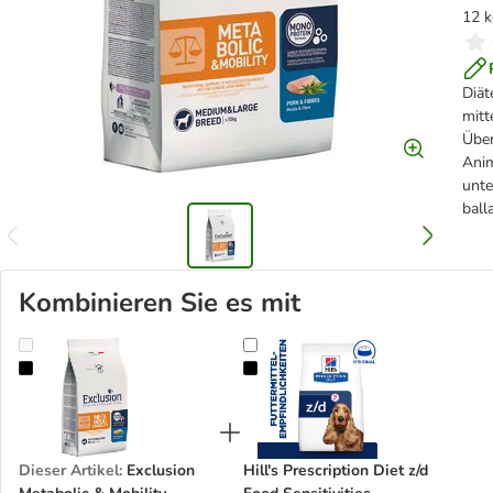
12 k
Diät
mitt
Über
Anim
unte
ball
Kombinieren Sie es mit
Exclusion Metabolic & Mobility Schwein & Ballaststoffe Medium/L
Hill's Prescription Diet z/d Food Sen
Dieser Artikel
:
Exclusion
Hill's Prescription Diet z/d