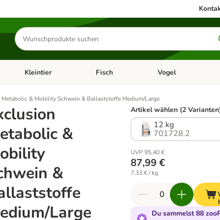
Kontak
Produkte
suchen
Kleintier
Fisch
Vogel
utter & Zubehör
Kategorie-Menü öffnen: Hundefutter & Zubehör
Kategorie-Menü öffnen: Kleintier
Kategorie-Menü öffnen
Ka
 Metabolic & Mobility Schwein & Ballaststoffe Medium/Large
xclusion
Artikel wählen (2 Varianten
12 kg
etabolic &
701728.2
obility
UVP 95,40 €
87,99 €
chwein &
7,33 € / kg
allaststoffe
edium/Large
Du sammelst 88 zooP