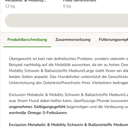
Metabolic & Mobility
Food Sensitivities
Schwein & Ballaststoffe
12 kg
6 kg
Medium/Large
Produktbeschreibung
Zusammensetzung
Fütterungsemp
Übergewicht ist kein rein ästhetisches Problem, sondern vielmehr e
Beispiel nachteilig auf die Mobilität auswirken, da ein zu hohes G
Mobility Schwein & Ballaststoffe Medium/Large steht Ihnen ein di
beiden Seiten anpackt. Das Hundefutter unterstützt die Gewichts
Unterstützung des Gelenkstoffwechsels Ihres Vierbeiners beitrage
Exclusion Metabolic & Mobility Schwein & Ballaststoffe Medium/La
was Ihrem Hund dabei helfen kann, überflüssige Pfunde loszuwerden
angenehmes Sättigungsgefühl
begünstigen und die Verdauung unt
wertvolle Omega-3-Fettsäuren
.
Exclusion Metabolic & Mobility Schwein & Ballaststoffe Medium