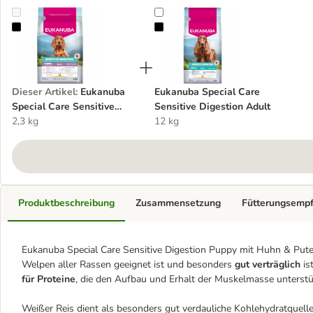
Eukanuba Special Care Sensitive Digestion Puppy mit Huhn & Pute
Eukanuba Special Care Sensitive D
Dieser Artikel
:
Eukanuba
Eukanuba Special Care
Special Care Sensitive
Sensitive Digestion Adult
Digestion Puppy mit Huhn
2,3 kg
12 kg
& Pute
Produktbeschreibung
Zusammensetzung
Fütterungsemp
Eukanuba Special Care Sensitive Digestion Puppy mit Huhn & Pute 
Welpen aller Rassen geeignet ist und besonders
gut verträglich
is
für Proteine
, die den Aufbau und Erhalt der Muskelmasse unterstü
Weißer Reis dient als besonders gut verdauliche Kohlehydratquell