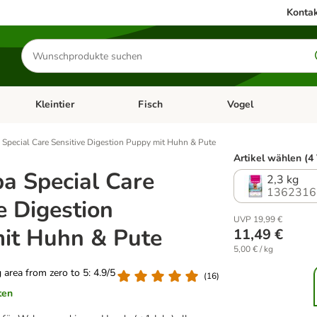
Kontak
Produkte
suchen
Kleintier
Fisch
Vogel
utter & Zubehör
Kategorie-Menü öffnen: Hundefutter & Zubehör
Kategorie-Menü öffnen: Kleintier
Kategorie-Menü öffnen
Ka
Special Care Sensitive Digestion Puppy mit Huhn & Pute
Artikel wählen (4
a Special Care
2,3 kg
1362316
e Digestion
UVP 19,99 €
it Huhn & Pute
11,49 €
5,00 € / kg
g area from zero to 5: 4.9/5
(
16
)
ten