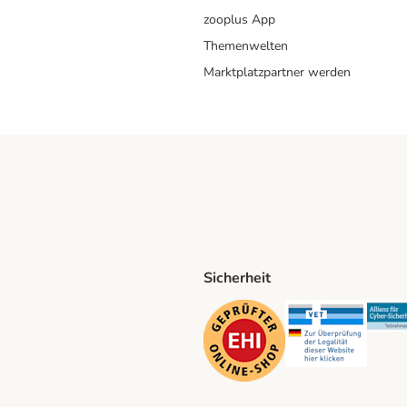
zooplus App
Themenwelten
Marktplatzpartner werden
Sicherheit
ping Method
D Shipping Method
Security
Securit