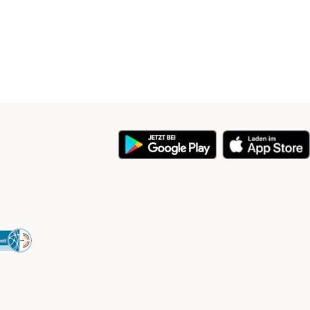
y
Security