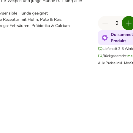
 für Welpen und junge Hunde (< 1 Jahr) aller
tersensible Hunde geeignet
Rezeptur mit Huhn, Pute & Reis
ega-Fettsäuren, Präbiotika & Calcium
Du sammels
Produkt
Lieferzeit 2-3 Werk
Rückgaberecht
me
Alle Preise inkl. MwSt