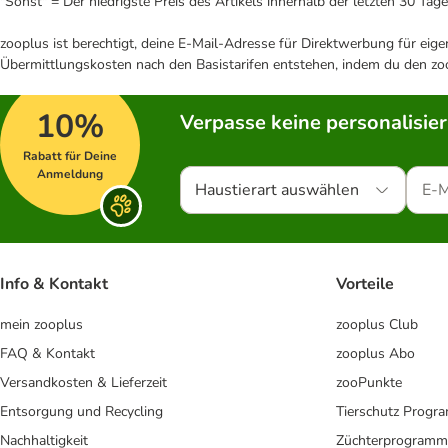
"Sonst" = Der niedrigste Preis des Artikels innerhalb der letzten 30 Tage
zooplus ist berechtigt, deine E-Mail-Adresse für Direktwerbung für eig
Übermittlungskosten nach den Basistarifen entstehen, indem du den zoo
10%
Verpasse keine personalisie
Rabatt für Deine
Anmeldung
Haustierart auswählen
Info & Kontakt
Vorteile
mein zooplus
zooplus Club
FAQ & Kontakt
zooplus Abo
Versandkosten & Lieferzeit
zooPunkte
Entsorgung und Recycling
Tierschutz Progr
Nachhaltigkeit
Züchterprogramm