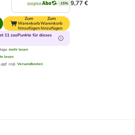
9,77 €
-15%
Zum
Zum
Warenkorb
Warenkorb
hinzufügen
hinzufügen
t 11 zooPunkte für dieses
tage.
mehr lesen
hr lesen
.
ggf. zzgl.
Versandkosten