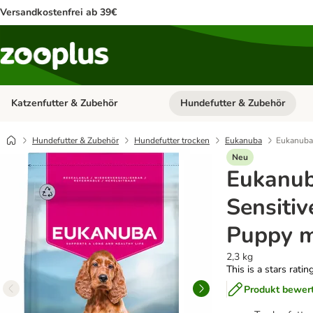
Versandkostenfrei ab 39€
Katzenfutter & Zubehör
Hundefutter & Zubehör
Kategorie-Menü öffnen: Katzenf
Hundefutter & Zubehör
Hundefutter trocken
Eukanuba
Eukanuba 
Neu
Eukanub
Sensitiv
Puppy m
2,3 kg
This is a stars ratin
Produkt bewer