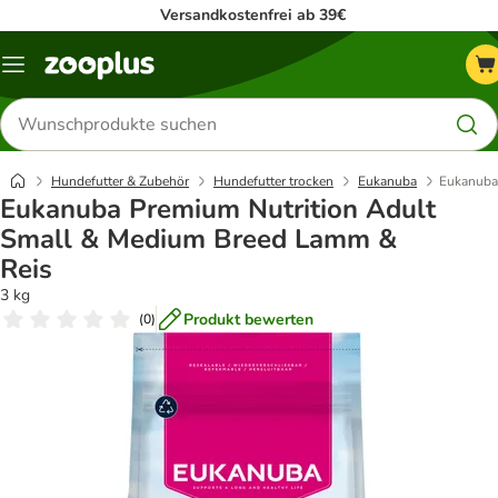
Versandkostenfrei ab 39€
Menü
Produkte
suchen
Hundefutter & Zubehör
Hundefutter trocken
Eukanuba
Eukanuba
Eukanuba Premium Nutrition Adult
Small & Medium Breed Lamm &
Reis
3 kg
Produkt bewerten
(
0
)