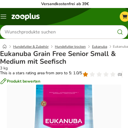
Versandkostenfrei ab 39€
Menü
Produkte
suchen
Hundefutter & Zubehör
Hundefutter trocken
Eukanuba
Eukanuba 
Eukanuba Grain Free Senior Small &
Medium mit Seefisch
3 kg
This is a stars rating area from zero to 5: 1.0/5
(
1
)
Produkt bewerten