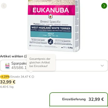
Artikel wählen (2 Varianten)
Gesamtpreis der
gleichen Artikel
Sparpaket: 3 x 2,5 kg
bei Einzelkauf
45586.10
-4.29%
Einzeln
34,47 €
32,99 €
4,40 € / kg
32,99 €
Einzellieferung