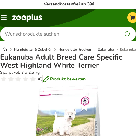
Versandkostenfrei ab 39€
Menü
Produkte
suchen
Hundefutter & Zubehör
Hundefutter trocken
Eukanuba
Eukanuba 
Eukanuba Adult Breed Care Specific
West Highland White Terrier
Sparpaket: 3 x 2,5 kg
Produkt bewerten
(
0
)