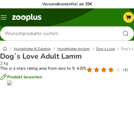
Versandkostenfrei ab 39€
Menü
Produkte
suchen
Hundefutter & Zubehör
Hundefutter trocken
Dog´s Love
Dog´s L
Dog´s Love Adult Lamm
2 kg
This is a stars rating area from zero to 5: 4.0/5
(
1
)
Produkt bewerten