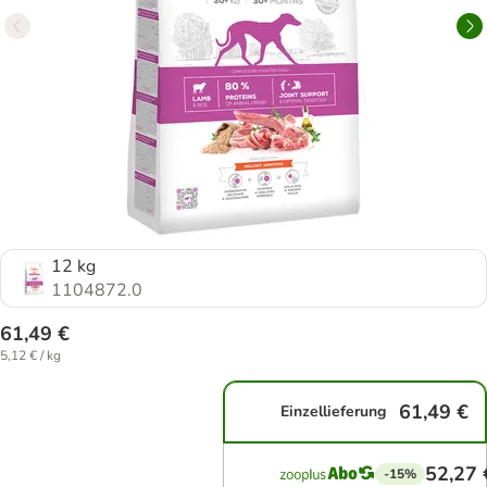
12 kg
1104872.0
61,49 €
5,12 € / kg
61,49 €
Einzellieferung
52,27 
-15%