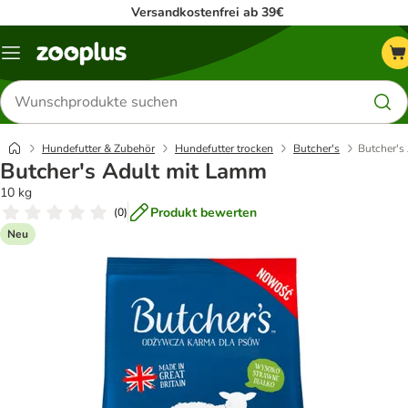
Versandkostenfrei ab 39€
Menü
Produkte
suchen
Hundefutter & Zubehör
Hundefutter trocken
Butcher's
Butcher's
Butcher's Adult mit Lamm
10 kg
Produkt bewerten
(
0
)
Neu