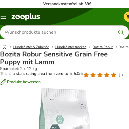
Versandkostenfrei ab 39€
Menü
Produkte
suchen
Hundefutter & Zubehör
Hundefutter trocken
Bozita Robur
Bozita
Bozita Robur Sensitive Grain Free
Puppy mit Lamm
Sparpaket: 2 x 12 kg
This is a stars rating area from zero to 5: 5.0/5
(
1
)
Produkt bewerten