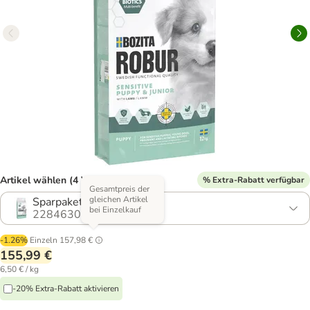
Artikel wählen (4 Varianten)
% Extra-Rabatt verfügbar
Gesamtpreis der
gleichen Artikel
Sparpaket: 2 x 12 kg
bei Einzelkauf
2284630.3
-1.26%
Einzeln
157,98 €
155,99 €
6,50 € / kg
-20% Extra-Rabatt aktivieren