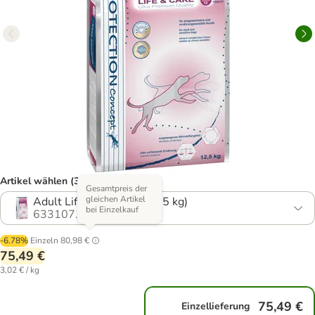
Artikel wählen (3 Varianten)
Gesamtpreis der
gleichen Artikel
Adult Life & Care (2 x 12,5 kg)
bei Einzelkauf
633107.1
-6.78%
Einzeln
80,98 €
75,49 €
3,02 € / kg
75,49 €
Einzellieferung