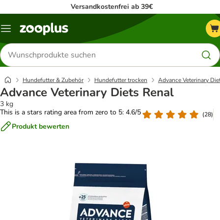
Versandkostenfrei ab 39€
Menü
Produkte
suchen
Hundefutter & Zubehör
Hundefutter trocken
Advance Veterinary Die
Advance Veterinary Diets Renal
3 kg
This is a stars rating area from zero to 5: 4.6/5
(
28
)
Produkt bewerten