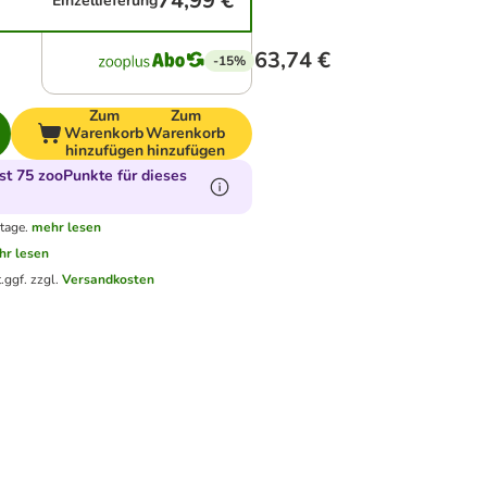
74,99 €
Einzellieferung
63,74 €
-15%
Zum
Zum
Warenkorb
Warenkorb
hinzufügen
hinzufügen
t 75 zooPunkte für dieses
tage.
mehr lesen
hr lesen
.
ggf. zzgl.
Versandkosten