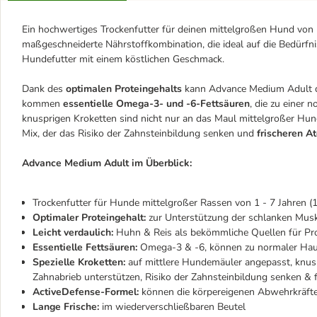
Ein hochwertiges Trockenfutter für deinen mittelgroßen Hund von 
maßgeschneiderte Nährstoffkombination, die ideal auf die Bedürfni
Hundefutter mit einem köstlichen Geschmack.
Dank des
optimalen Proteingehalts
kann Advance Medium Adult d
kommen
essentielle Omega-3- und -6-Fettsäuren
, die zu einer
knusprigen Kroketten sind nicht nur an das Maul mittelgroßer Hund
Mix, der das Risiko der Zahnsteinbildung senken und
frischeren A
Advance Medium Adult im Überblick:
Trockenfutter für Hunde mittelgroßer Rassen von 1 - 7 Jahren (
Optimaler Proteingehalt:
zur Unterstützung der schlanken Mus
Leicht verdaulich:
Huhn & Reis als bekömmliche Quellen für Pr
Essentielle Fettsäuren:
Omega-3 & -6, können zu normaler Haut
Spezielle Kroketten:
auf mittlere Hundemäuler angepasst, knus
Zahnabrieb unterstützen, Risiko der Zahnsteinbildung senken & 
ActiveDefense-Formel:
können die körpereigenen Abwehrkräfte
Lange Frische:
im wiederverschließbaren Beutel