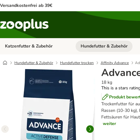
Versandkostenfrei ab 39€
Katzenfutter & Zubehör
Hundefutter & Zubehör
Kategorie-Menü öffnen: Katzenf
Hundefutter & Zubehör
Hundefutter trocken
Affinity Advance
Ad
Advance
18 kg
This is a stars ratin
Produkt bewer
Trockenfutter für 
Rassen (10-30 kg), 
Fettsäuren für Haut
weiter