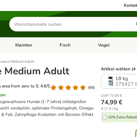
Kontak
Produkte
suchen
Kleintier
Fisch
Vogel
utter & Zubehör
Kategorie-Menü öffnen: Hundefutter & Zubehör
Kategorie-Menü öffnen: Kleintier
Kategorie-Menü öffnen
Ka
vance Medium Adult
 Medium Adult
Artikel wählen (4
18 kg
275427.
g area from zero to 5: 4.6/5
(
65
)
ten
UVP 77,99 €
74,99 €
ausgewachsene Hunde (1-7 Jahre) mittelgroßer
leicht verdaulich, optimaler Proteingehalt, Omega-
4,17 € / kg
 & Fell, Zahnpflege-Kroketten mit Bürsten-Effekt
-10% Extra-Rabatt 