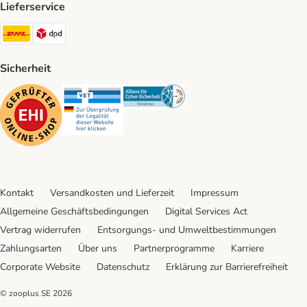
Lieferservice
DHL Shipping Method
DPD Shipping Method
Sicherheit
Security
Security
Security
Kontakt
Versandkosten und Lieferzeit
Impressum
Allgemeine Geschäftsbedingungen
Digital Services Act
Vertrag widerrufen
Entsorgungs- und Umweltbestimmungen
Zahlungsarten
Über uns
Partnerprogramme
Karriere
Corporate Website
Datenschutz
Erklärung zur Barrierefreiheit
© zooplus SE
2026