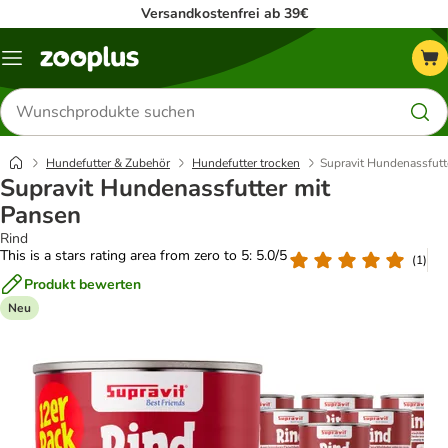
Versandkostenfrei ab 39€
Menü
Produkte
suchen
Hundefutter & Zubehör
Hundefutter trocken
Supravit Hundenassfutt
Supravit Hundenassfutter mit
Pansen
Rind
This is a stars rating area from zero to 5: 5.0/5
(
1
)
Produkt bewerten
Neu