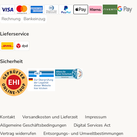
Visa Payment Method
Mastercard Payment Method
American Express Payment Method
Diners Club Payment Method
PayPal Payment Method
Apple Pay Payment Method
Klarna Payment Method
Riverty Payment 
Google P
Rechnung
Bankeinzug
Rechnung Payment Method
Bankeinzug Payment Method
Lieferservice
DHL Shipping Method
DPD Shipping Method
Sicherheit
Security
Security
Security
Kontakt
Versandkosten und Lieferzeit
Impressum
Allgemeine Geschäftsbedingungen
Digital Services Act
Vertrag widerrufen
Entsorgungs- und Umweltbestimmungen