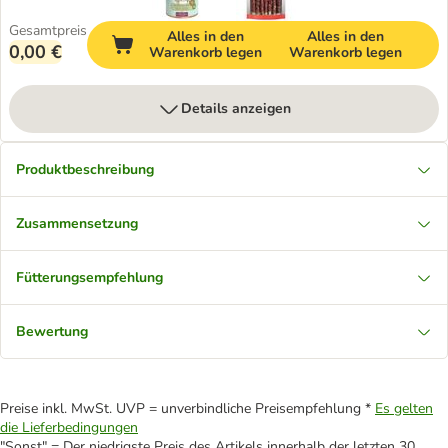
Gesamtpreis
Alles in den
Alles in den
0,00 €
Warenkorb legen
Warenkorb legen
Details anzeigen
Produktbeschreibung
Zusammensetzung
Fütterungsempfehlung
Bewertung
Preise inkl. MwSt. UVP = unverbindliche Preisempfehlung *
Es gelten
die Lieferbedingungen
"Sonst" = Der niedrigste Preis des Artikels innerhalb der letzten 30