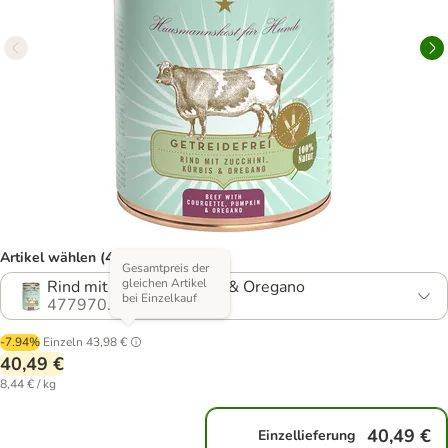
Artikel wählen (4 Varianten)
Gesamtpreis der
gleichen Artikel
Rind mit Zucchini, Kürbis & Oregano
bei Einzelkauf
477970.22
-7.94%
Einzeln
43,98 €
40,49 €
8,44 € / kg
40,49 €
Einzellieferung