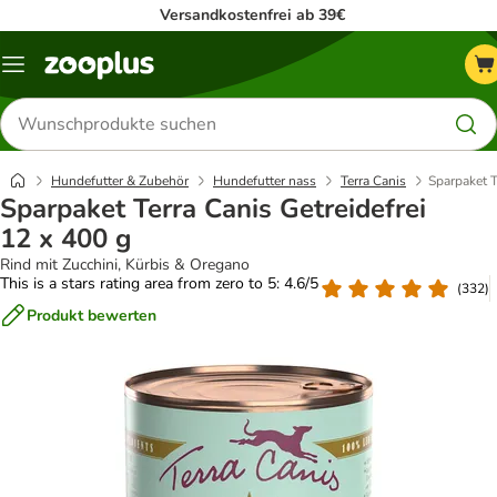
Versandkostenfrei ab 39€
Menü
Produkte
suchen
Hundefutter & Zubehör
Hundefutter nass
Terra Canis
Sparpaket T
Sparpaket Terra Canis Getreidefrei
12 x 400 g
Rind mit Zucchini, Kürbis & Oregano
This is a stars rating area from zero to 5: 4.6/5
(
332
)
Produkt bewerten