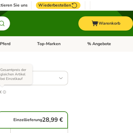
tieren Sie uns
Wiederbestellen
Warenkorb
Pferd
Top-Marken
% Angebote
: Fisch
tegorie-Menü öffnen: Vogel
Kategorie-Menü öffnen: Pferd
Kategorie-Menü öffnen: T
Varianten)
Gesamtpreis der
gleichen Artikel
: 24 x 85 g
bei Einzelkauf
1
 €
28,99 €
Einzellieferung