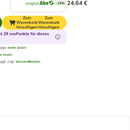
24,64 €
-15%
Zum
Zum
Warenkorb
Warenkorb
hinzufügen
hinzufügen
 29 zooPunkte für dieses
tage.
mehr lesen
r lesen
.
ggf. zzgl.
Versandkosten