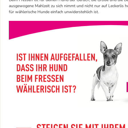
ausgewogene Mahlzeit zu sich nimmt und nicht nur auf Leckerlis ho
für wählerische Hunde einfach unwiderstehlich ist.