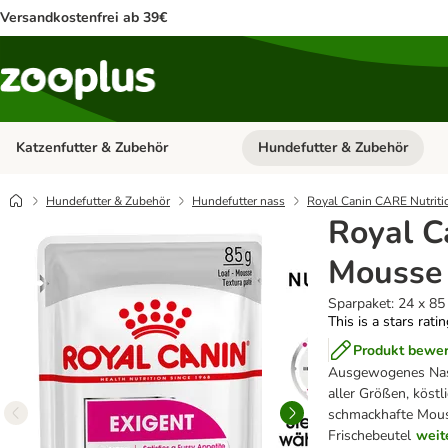
Versandkostenfrei ab 39€
Katzenfutter & Zubehör
Hundefutter & Zubehör
Kategorie-Menü öffnen: Katzenf
Hundefutter & Zubehör
Hundefutter nass
Royal Canin CARE Nutriti
Royal C
Mousse
Sparpaket: 24 x 85
This is a stars rati
Produkt bewe
Ausgewogenes Nass
aller Größen, köst
schmackhafte Mouss
Frischebeutel
weit