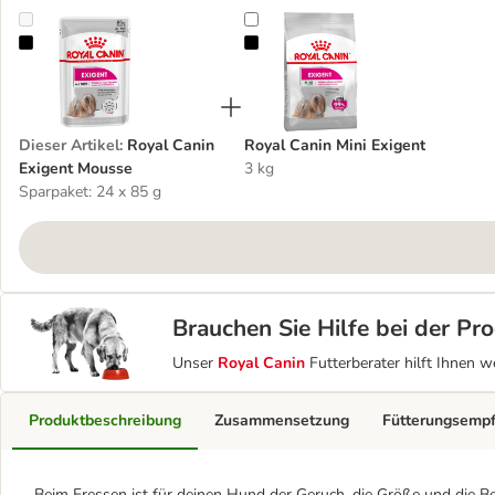
Royal Canin Exigent Mousse
Royal Canin Mini Exigent
Dieser Artikel
:
Royal Canin
Royal Canin Mini Exigent
Exigent Mousse
3 kg
Sparpaket: 24 x 85 g
Brauchen Sie Hilfe bei der P
Unser
Royal Canin
Futterberater hilft Ihnen w
Produktbeschreibung
Zusammensetzung
Fütterungsemp
Beim Fressen ist für deinen Hund der Geruch, die Größe und die Be