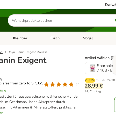
Kontak
Produkte
suchen
Kleintier
Fisch
Vogel
utter & Zubehör
Kategorie-Menü öffnen: Hundefutter & Zubehör
Kategorie-Menü öffnen: Kleintier
Kategorie-Menü öffnen
Ka
on
Royal Canin Exigent Mousse
anin Exigent
Artikel wählen (3 
Sparpaket
746376.
 g
-1.33%
Einzeln
29,38
ng area from zero to 5: 5.0/5
(
4
)
28,99 €
rten
14,21 € / kg
futter für ausgewachsene, wählerische Hunde
lich im Geschmack, hohe Akzeptanz durch
e, mit Vitaminen & Mineralstoffen, praktischer
er