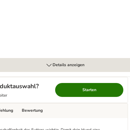
Details anzeigen
roduktauswahl?
Starten
eiter
fehlung
Bewertung
schaffenheit des Futters wichtig. Damit dein Hund eine