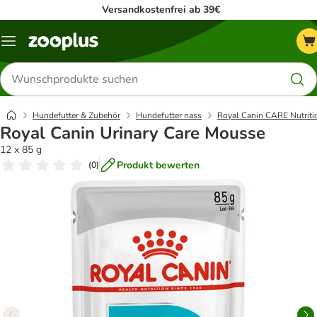
Versandkostenfrei ab 39€
Menü
Produkte
suchen
Hundefutter & Zubehör
Hundefutter nass
Royal Canin CARE Nutriti
Royal Canin Urinary Care Mousse
12 x 85 g
Produkt bewerten
(
0
)