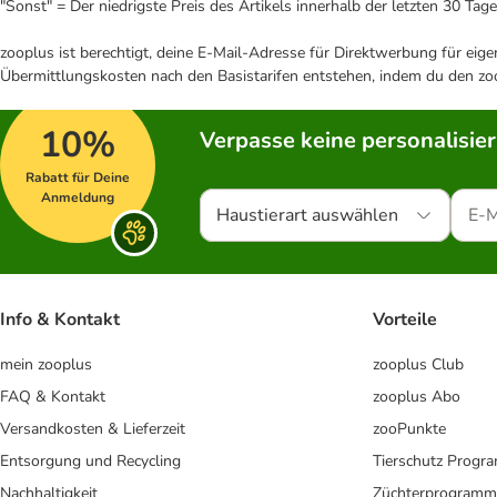
"Sonst" = Der niedrigste Preis des Artikels innerhalb der letzten 30 Tage
zooplus ist berechtigt, deine E-Mail-Adresse für Direktwerbung für eig
Übermittlungskosten nach den Basistarifen entstehen, indem du den zoo
10%
Verpasse keine personalisie
Rabatt für Deine
Anmeldung
Haustierart auswählen
Info & Kontakt
Vorteile
mein zooplus
zooplus Club
FAQ & Kontakt
zooplus Abo
Versandkosten & Lieferzeit
zooPunkte
Entsorgung und Recycling
Tierschutz Progr
Nachhaltigkeit
Züchterprogramm