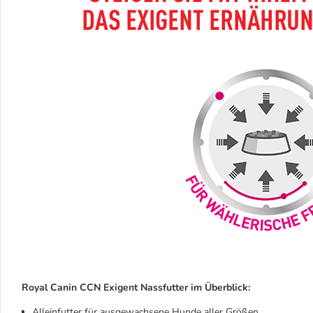
Royal Canin CCN Exigent Nassfutter im Überblick:
Alleinfutter für ausgewachsene Hunde aller Größen