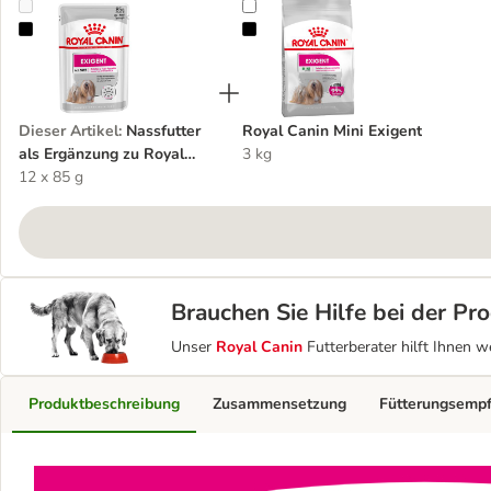
Nassfutter als Ergänzung zu Royal Canin Exigent Mini
Royal Canin Mini Exigent
Dieser Artikel
:
Nassfutter
Royal Canin Mini Exigent
als Ergänzung zu Royal
3 kg
Canin Exigent Mini
12 x 85 g
Brauchen Sie Hilfe bei der P
Unser
Royal Canin
Futterberater hilft Ihnen w
Produktbeschreibung
Zusammensetzung
Fütterungsemp