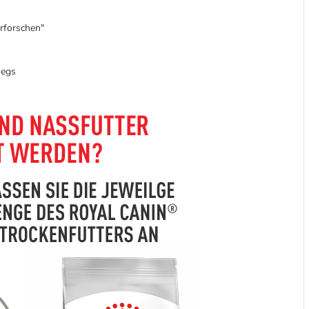
rforschen"
wegs