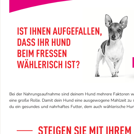
Bei der Nahrungsaufnahme sind deinem Hund mehrere Faktoren wicht
eine große Rolle. Damit dein Hund eine ausgewogene Mahlzeit zu si
du ein gesundes und nahrhaftes Futter, dem auch wählerische Hun