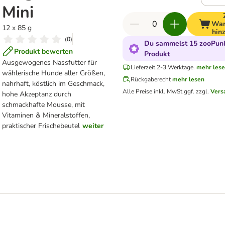
Mini
War
12 x 85 g
hin
(
0
)
Du sammelst 15 zooPunk
Produkt bewerten
Produkt
Ausgewogenes Nassfutter für
Lieferzeit 2-3 Werktage.
mehr les
wählerische Hunde aller Größen,
Rückgaberecht
mehr lesen
nahrhaft, köstlich im Geschmack,
Alle Preise inkl. MwSt.
ggf. zzgl.
Vers
hohe Akzeptanz durch
schmackhafte Mousse, mit
Vitaminen & Mineralstoffen,
praktischer Frischebeutel
weiter