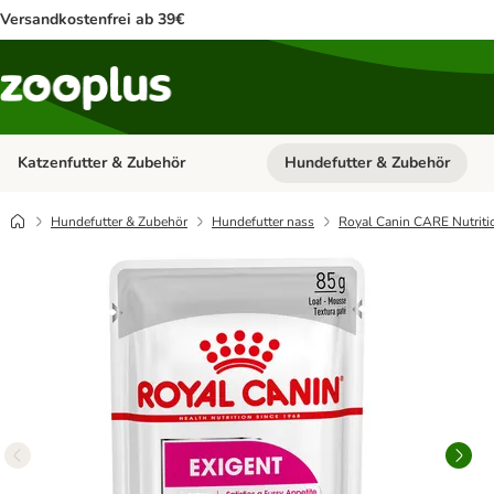
Versandkostenfrei ab 39€
Katzenfutter & Zubehör
Hundefutter & Zubehör
Kategorie-Menü öffnen: Katzenf
Hundefutter & Zubehör
Hundefutter nass
Royal Canin CARE Nutriti