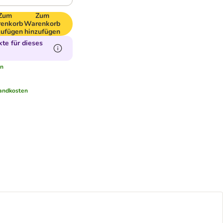
Zum
Zum
enkorb
Warenkorb
zufügen
hinzufügen
te für dieses
en
andkosten