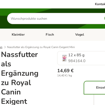
Kontak
Produkte
suchen
Kleintier
Fisch
Vogel
utter & Zubehör
Kategorie-Menü öffnen: Hundefutter & Zubehör
Kategorie-Menü öffnen: Kleintier
Kategorie-Menü öffnen
Ka
on
Nassfutter als Ergänzung zu Royal Canin Exigent Mini
Nassfutter
12 x 85 g
984164.0
als
14,69 €
Ergänzung
14,40 € / kg
zu Royal
Einze
Canin
Exigent