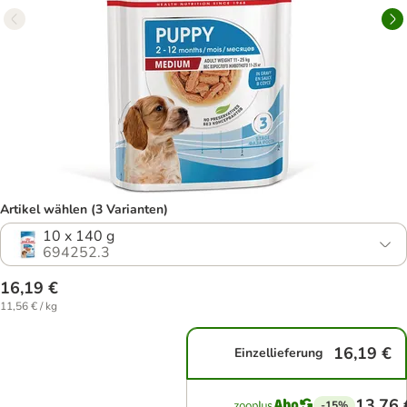
Artikel wählen (3 Varianten)
10 x 140 g
694252.3
16,19 €
11,56 € / kg
16,19 €
Einzellieferung
13,76 
-15%