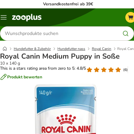
Versandkostenfrei ab 39€
Menü
Produkte
suchen
Hundefutter & Zubehör
Hundefutter nass
Royal Canin
Royal Can
Royal Canin Medium Puppy in Soße
10 x 140 g
This is a stars rating area from zero to 5: 4.8/5
(
6
)
Produkt bewerten