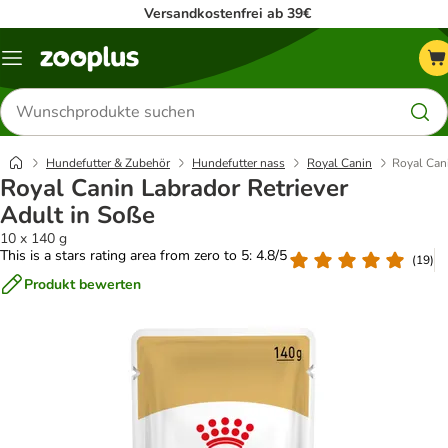
Versandkostenfrei ab 39€
Menü
Produkte
suchen
Hundefutter & Zubehör
Hundefutter nass
Royal Canin
Royal Cani
Royal Canin Labrador Retriever
Adult in Soße
10 x 140 g
This is a stars rating area from zero to 5: 4.8/5
(
19
)
Produkt bewerten