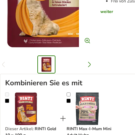
Frei von Zus
weiter
Kombinieren Sie es mit
RINTI Gold 10 x 100 g
RINTI Max-I-Mum Mini Adult Huh
Dieser Artikel
:
RINTI Gold
RINTI Max-I-Mum Mini