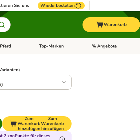
tieren Sie uns
Wiederbestellen
Warenkorb
Pferd
Top-Marken
% Angebote
: Fisch
tegorie-Menü öffnen: Vogel
Kategorie-Menü öffnen: Pferd
Kategorie-Menü öffnen: T
Varianten)
.0
Zum
Zum
Warenkorb
Warenkorb
hinzufügen
hinzufügen
 7 zooPunkte für dieses