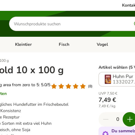
Kontak
Produkte
suchen
Kleintier
Fisch
Vogel
utter & Zubehör
Kategorie-Menü öffnen: Hundefutter & Zubehör
Kategorie-Menü öffnen: Kleintier
Kategorie-Menü öffnen
Ka
 100 g
old 10 x 100 g
Artikel wählen (5 
Huhn Pur
1332027
ng area from zero to 5: 5.0/5
(
8
)
rten
UVP 7,50 €
7,49 €
ägliches Hundefutter im Frischebeutel
7,49 € / kg
 Konsistenz
te Rezeptur
 Sorten mit extra viel Huhn
eisch, ohne Soja
Du sammelst