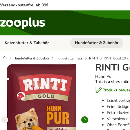
Versandkostenfrei ab 39€
Katzenfutter & Zubehör
Hundefutter & Zubehör
Kategorie-Menü öffnen: Katzenf
Hundefutter & Zubehör
Hundefutter nass
RINTI
RINTI Gold 10 x
RINTI G
Huhn Pur
This is a stars rati
Produkt bewe
Leicht vertr
Feinstückige
Fettreduzier
Verschiedene
Ohne Formfl