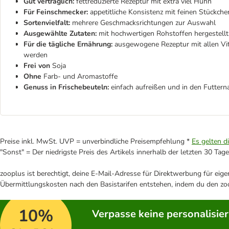
Gut verträglich:
fettreduzierte Rezeptur mit extra viel Huhn
Für Feinschmecker:
appetitliche Konsistenz mit feinen Stückche
Sortenvielfalt:
mehrere Geschmacksrichtungen zur Auswahl
Ausgewählte Zutaten:
mit hochwertigen Rohstoffen hergestellt,
Für die tägliche Ernährung:
ausgewogene Rezeptur mit allen Vita
werden
Frei von
Soja
Ohne
Farb- und Aromastoffe
Genuss in Frischebeuteln:
einfach aufreißen und in den Futtern
Preise inkl. MwSt. UVP = unverbindliche Preisempfehlung *
Es gelten d
"Sonst" = Der niedrigste Preis des Artikels innerhalb der letzten 30 Tage
zooplus ist berechtigt, deine E-Mail-Adresse für Direktwerbung für eig
Übermittlungskosten nach den Basistarifen entstehen, indem du den zoo
10%
Verpasse keine personalisie