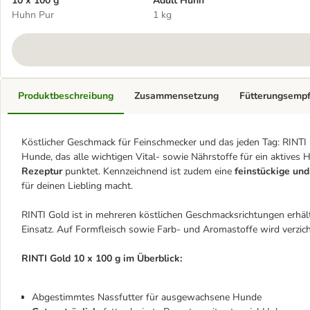
10 x 100 g
Adult Huhn
Huhn Pur
1 kg
Produktbeschreibung
Zusammensetzung
Fütterungsemp
Köstlicher Geschmack für Feinschmecker und das jeden Tag: RINTI 
Hunde, das alle wichtigen Vital- sowie Nährstoffe für ein aktives
Rezeptur
punktet. Kennzeichnend ist zudem eine
feinstückige und
für deinen Liebling macht.
RINTI Gold ist in mehreren köstlichen Geschmacksrichtungen erhä
Einsatz. Auf Formfleisch sowie Farb- und Aromastoffe wird verzicht
RINTI Gold 10 x 100 g im Überblick:
Abgestimmtes Nassfutter für ausgewachsene Hunde