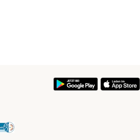
y
Security