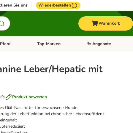
tieren Sie uns
Wiederbestellen
Warenkorb
Pferd
Top-Marken
% Angebote
: Fisch
tegorie-Menü öffnen: Vogel
Kategorie-Menü öffnen: Pferd
Kategorie-Menü öffnen: T
anine Leber/Hepatic mit
Produkt bewerten
(
0
)
s Diät-Nassfutter für erwachsene Hunde
zung der Leberfunktion bei chronischer Leberinsuffizienz
teingehalt
upferreduziert
 Eiweißquellen