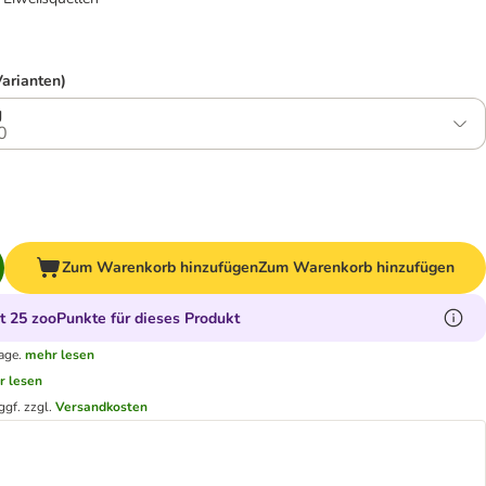
Varianten)
g
0
Zum Warenkorb hinzufügen
Zum Warenkorb hinzufügen
 25 zooPunkte für dieses Produkt
age.
mehr lesen
r lesen
ggf. zzgl.
Versandkosten