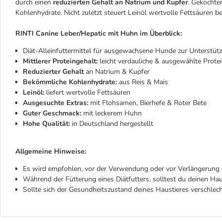
durch einen
reduzierten Gehalt an Natrium und Kupfer
. Gekochte
Kohlenhydrate. Nicht zuletzt steuert Leinöl wertvolle Fettsäuren be
RINTI Canine Leber/Hepatic mit Huhn im Überblick:
Diät-Alleinfuttermittel für ausgewachsene Hunde zur Unterstützu
Mittlerer Proteingehalt:
leicht verdauliche & ausgewählte Prote
Reduzierter Gehalt
an Natrium & Kupfer
Bekömmliche Kohlenhydrate:
aus Reis & Mais
Leinöl:
liefert wertvolle Fettsäuren
Ausgesuchte Extras:
mit Flohsamen, Bierhefe & Roter Bete
Guter Geschmack:
mit leckerem Huhn
Hohe Qualität:
in Deutschland hergestellt
Allgemeine Hinweise:
Es wird empfohlen, vor der Verwendung oder vor Verlängerung d
Während der Fütterung eines Diätfutters, solltest du deinen Ha
Sollte sich der Gesundheitszustand deines Haustieres verschlech