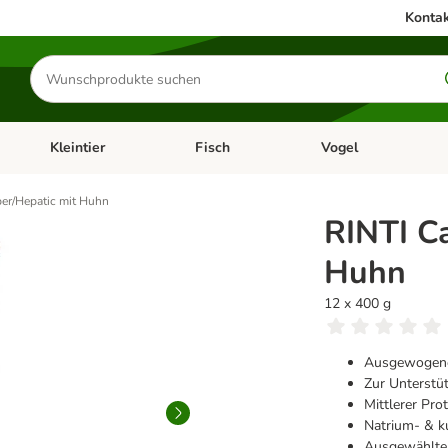
Kontak
Produkte
suchen
Kleintier
Fisch
Vogel
utter & Zubehör
Kategorie-Menü öffnen: Hundefutter & Zubehör
Kategorie-Menü öffnen: Kleintier
Kategorie-Menü öffnen
Ka
ber/Hepatic mit Huhn
RINTI C
Huhn
12 x 400 g
Ausgewogene
Zur Unterstüt
Mittlerer Pro
Natrium- & k
Ausgewählte