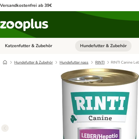
Versandkostenfrei ab 39€
Katzenfutter & Zubehör
Hundefutter & Zubehör
Kategorie-Menü öffnen: Katzenf
Hundefutter & Zubehör
Hundefutter nass
RINTI
RINTI Canine Le