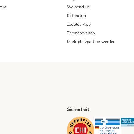
amm
Welpenclub
Kittenclub
zooplus App
Themenwelten
Marktplatzpartner werden
Sicherheit
ping Method
D Shipping Method
Security
Securit