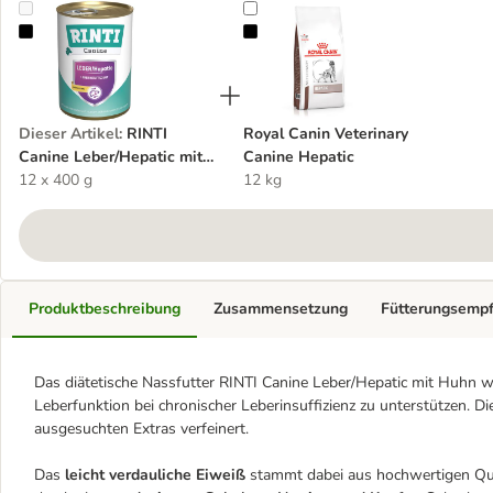
RINTI Canine Leber/Hepatic mit Huhn
Royal Canin Veterinary Canine Hep
Dieser Artikel
:
RINTI
Royal Canin Veterinary
Canine Leber/Hepatic mit
Canine Hepatic
Huhn
12 x 400 g
12 kg
Produktbeschreibung
Zusammensetzung
Fütterungsemp
Das diätetische Nassfutter RINTI Canine Leber/Hepatic mit Huhn w
Leberfunktion bei chronischer Leberinsuffizienz zu unterstützen. Di
ausgesuchten Extras verfeinert.
Das
leicht verdauliche Eiweiß
stammt dabei aus hochwertigen Que