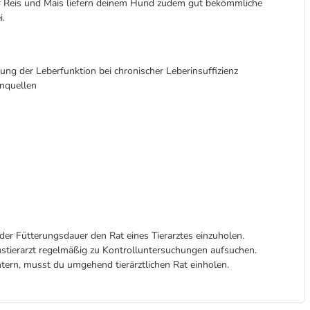
r Reis und Mais liefern deinem Hund zudem gut bekömmliche
i.
ng der Leberfunktion bei chronischer Leberinsuffizienz
inquellen
er Fütterungsdauer den Rat eines Tierarztes einzuholen.
ustierarzt regelmäßig zu Kontrolluntersuchungen aufsuchen.
tern, musst du umgehend tierärztlichen Rat einholen.