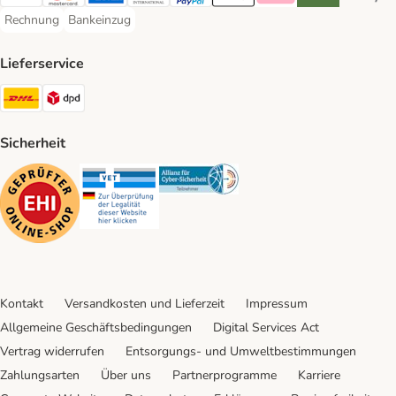
Visa Payment Method
Mastercard Payment Method
American Express Payment Method
Diners Club Payment Method
PayPal Payment Method
Apple Pay Payment Method
Klarna Payment Method
Riverty Payment 
Google P
Rechnung
Bankeinzug
Rechnung Payment Method
Bankeinzug Payment Method
Lieferservice
DHL Shipping Method
DPD Shipping Method
Sicherheit
Security
Security
Security
Kontakt
Versandkosten und Lieferzeit
Impressum
Allgemeine Geschäftsbedingungen
Digital Services Act
Vertrag widerrufen
Entsorgungs- und Umweltbestimmungen
Zahlungsarten
Über uns
Partnerprogramme
Karriere