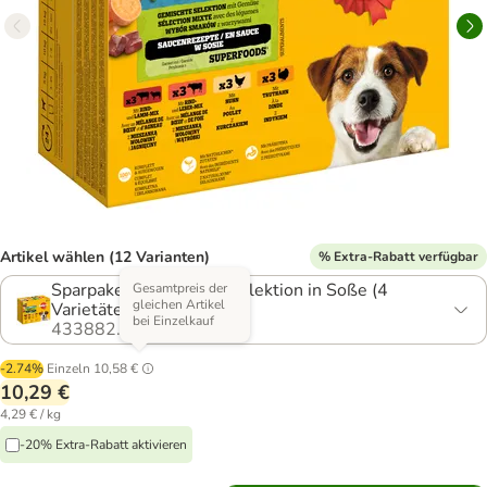
Artikel wählen (12 Varianten)
% Extra-Rabatt verfügbar
Sparpaket: Gemischte Selektion in Soße (4
Gesamtpreis der
gleichen Artikel
Varietäten) 24 x 100 g
bei Einzelkauf
433882.57
-2.74%
Einzeln
10,58 €
10,29 €
4,29 € / kg
-20% Extra-Rabatt aktivieren