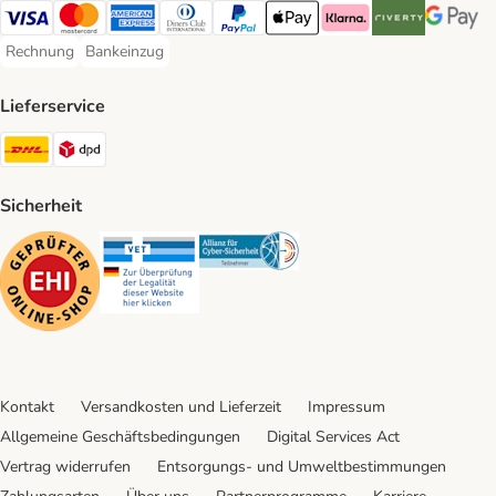
Visa Payment Method
Mastercard Payment Method
American Express Payment Method
Diners Club Payment Method
PayPal Payment Method
Apple Pay Payment Method
Klarna Payment Method
Riverty Payment 
Google P
Rechnung
Bankeinzug
Rechnung Payment Method
Bankeinzug Payment Method
Lieferservice
DHL Shipping Method
DPD Shipping Method
Sicherheit
Security
Security
Security
Kontakt
Versandkosten und Lieferzeit
Impressum
Allgemeine Geschäftsbedingungen
Digital Services Act
Vertrag widerrufen
Entsorgungs- und Umweltbestimmungen