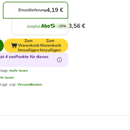
4,19 €
Einzellieferung
3,56 €
-15%
Zum
Zum
Warenkorb
Warenkorb
hinzufügen
hinzufügen
t 4 zooPunkte für dieses
ktage.
mehr lesen
hr lesen
t.
ggf. zzgl.
Versandkosten