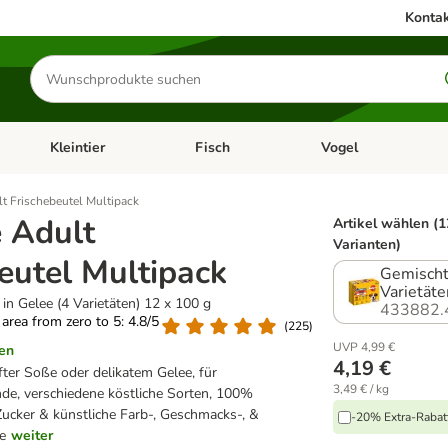
Kontak
Produkte
suchen
Kleintier
Fisch
Vogel
utter & Zubehör
Kategorie-Menü öffnen: Hundefutter & Zubehör
Kategorie-Menü öffnen: Kleintier
Kategorie-Menü öffnen
Ka
t Frischebeutel Multipack
 Adult
Artikel wählen (1
Varianten)
eutel Multipack
Gemischt
Varietäte
in Gelee (4 Varietäten) 12 x 100 g
433882.
g area from zero to 5: 4.8/5
(
225
)
UVP 4,99 €
en
4,19 €
fter Soße oder delikatem Gelee, für
3,49 € / kg
e, verschiedene köstliche Sorten, 100%
cker & künstliche Farb-, Geschmacks-, &
-20% Extra-Rabatt
e
weiter