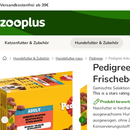
Versandkostenfrei ab 39€
Katzenfutter & Zubehör
Hundefutter & Zubehör
Kategorie-Menü öffnen: Katzenf
Hundefutter & Zubehör
Hundefutter nass
Pedigree
Pedigree Adul
Pedigree
Frischeb
Gemischte Selektion 
This is a stars ratin
Produkt bewert
Nassfutter in herzha
ausgewachsene Hund
ausgewogen, ohne Zu
Konservierungsstoff