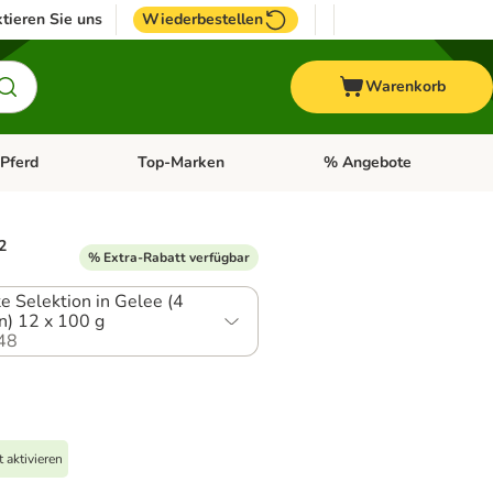
tieren Sie uns
Wiederbestellen
Warenkorb
Pferd
Top-Marken
% Angebote
: Fisch
tegorie-Menü öffnen: Vogel
Kategorie-Menü öffnen: Pferd
Kategorie-Menü öffnen: T
2
% Extra-Rabatt verfügbar
e Selektion in Gelee (4
n) 12 x 100 g
48
 aktivieren