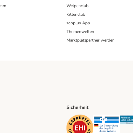
amm
Welpenclub
Kittenclub
zooplus App
Themenwelten
Marktplatzpartner werden
Sicherheit
ping Method
D Shipping Method
Security
Securit