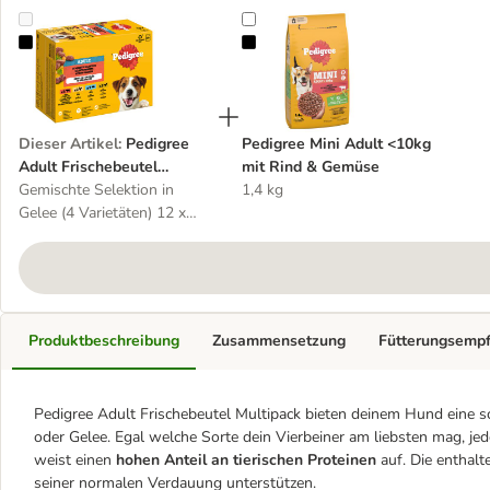
Pedigree Adult Frischebeutel Multipack
Pedigree Mini Adult <10kg mit R
Dieser Artikel
:
Pedigree
Pedigree Mini Adult <10kg
Adult Frischebeutel
mit Rind & Gemüse
Multipack
Gemischte Selektion in
1,4 kg
Gelee (4 Varietäten) 12 x
100 g
Produktbeschreibung
Zusammensetzung
Fütterungsemp
Pedigree Adult Frischebeutel Multipack bieten deinem Hund eine 
oder Gelee. Egal welche Sorte dein Vierbeiner am liebsten mag, jed
weist einen
hohen Anteil an tierischen Proteinen
auf. Die enthal
seiner normalen Verdauung unterstützen.