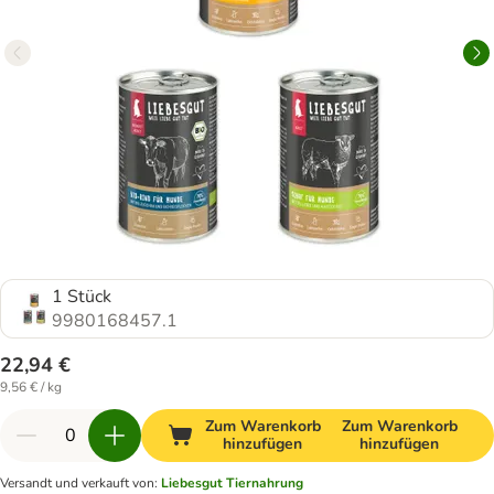
1 Stück
9980168457.1
22,94 €
9,56 € / kg
Zum Warenkorb
Zum Warenkorb
hinzufügen
hinzufügen
Versandt und verkauft von
:
Liebesgut Tiernahrung