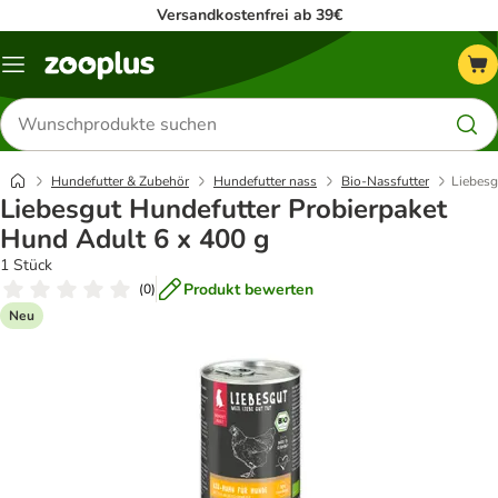
Versandkostenfrei ab 39€
Menü
Produkte
suchen
Hundefutter & Zubehör
Hundefutter nass
Bio-Nassfutter
Liebesg
Liebesgut Hundefutter Probierpaket
Hund Adult 6 x 400 g
1 Stück
Produkt bewerten
(
0
)
Neu