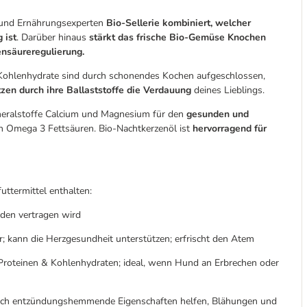
 und Ernährungsexperten
Bio-Sellerie kombiniert, welcher
 ist
. Darüber hinaus
stärkt das frische Bio-Gemüse Knochen
ensäureregulierung.
Kohlenhydrate sind durch schonendes Kochen aufgeschlossen,
tzen durch ihre Ballaststoffe die Verdauung
deines Lieblings.
ineralstoffe Calcium und Magnesium für den
gesunden und
en Omega 3 Fettsäuren. Bio-Nachtkerzenöl ist
hervorragend für
uttermittel enthalten:
nden vertragen wird
; kann die Herzgesundheit unterstützen; erfrischt den Atem
 Proteinen & Kohlenhydraten; ideal, wenn Hund an Erbrechen oder
urch entzündungshemmende Eigenschaften helfen, Blähungen und