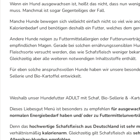
Wenn ein Hund ausgewachsen ist, heißt das nicht, dass nun wenig
muss. Manchmal ist sogar Gegenteiliges der Fall.
Manche Hunde bewegen sich vielleicht einfach nicht so viel wie a
Kalorienbedarf und benötigen deshalb ein Futter, welches dem ger
Andere Hunde neigen zu Futtermittelallergien oder Futterunverträg
empfindlichen Magen. Gerade bei solchen ernährungssensiblen Hun
Fleischsorte versucht werden, das wie Schafsfleisch weniger beka
Gleichzeitig aber alle weiteren notwendigen Inhaltsstoffe enthält.
Für eben solche anspruchsvollen Hunde haben wir unsere besonder
Sellerie und Bio-Kartoffel entwickelt.
Weshalb unser Hundefutter ADULT mit Schaf, Bio-Sellerie & -Kart
Dieses Liebesgut Menü ist besonders zu empfehlen
für ausgewach
normalen Energiebedarf haben und/ oder zu Futtermittelunverträ
Denn das
hochwertige Schafsfleisch aus Deutschland
ist sehr 
verhältnismäßig
kalorienarm
. Gleichzeitig gilt Schafsfleisch als
seh
Allergiker-Hunden empfohlen.