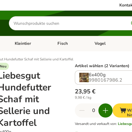
Kontak
Produkte
suchen
Kleintier
Fisch
Vogel
utter & Zubehör
Kategorie-Menü öffnen: Hundefutter & Zubehör
Kategorie-Menü öffnen: Kleintier
Kategorie-Menü öffnen
Ka
ut Hundefutter Schaf mit Sellerie und Kartoffel
Artikel wählen (2 Varianten)
Neu
Liebesgut
6x400g
9980167986.2
Hundefutter
23,95 €
Schaf mit
9,98 € / kg
Sellerie und
Wa
hi
Kartoffel
Versandt und verkauft von
:
Liebesg
x400g