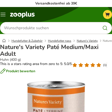
Versandkostenfrei ab 39€
Menü
Produkte
suchen
Hundefutter & Zubehör
Hundefutter nass
Nature's Variety
Nature
Nature's Variety Paté Medium/Maxi
Adult
Huhn (400 g)
This is a stars rating area from zero to 5: 5.0/5
(
1
)
Produkt bewerten