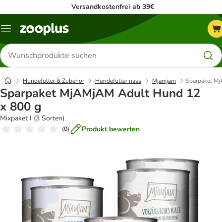
Versandkostenfrei ab 39€
Menü
Produkte
suchen
Hundefutter & Zubehör
Hundefutter nass
Mjamjam
Sparpaket Mj
Sparpaket MjAMjAM Adult Hund 12
x 800 g
Mixpaket I (3 Sorten)
Produkt bewerten
(
0
)