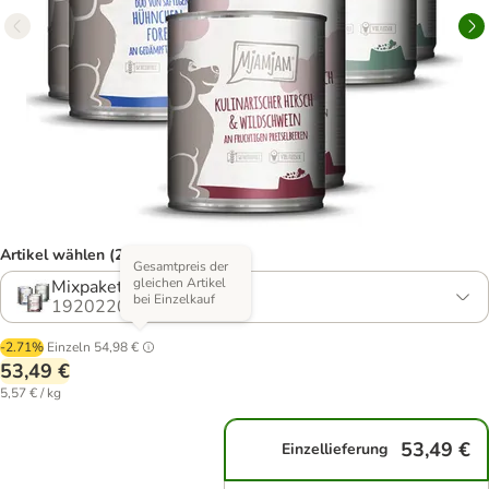
Artikel wählen (2 Varianten)
Gesamtpreis der
gleichen Artikel
Mixpaket I (3 Sorten)
bei Einzelkauf
1920220.2
-2.71%
Einzeln
54,98 €
53,49 €
5,57 € / kg
53,49 €
Einzellieferung