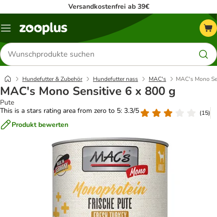
Versandkostenfrei ab 39€
Menü
Produkte
suchen
Hundefutter & Zubehör
Hundefutter nass
MAC's
MAC's Mono Sen
MAC's Mono Sensitive 6 x 800 g
Pute
This is a stars rating area from zero to 5: 3.3/5
(
15
)
Produkt bewerten